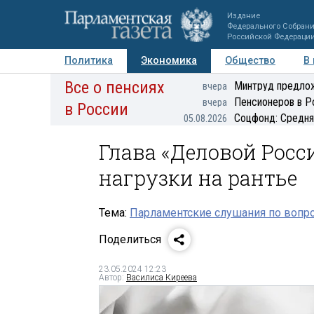
Издание
Федерального Собран
Российской Федераци
Политика
Экономика
Общество
В
Все о пенсиях
Фото
Авторы
Персоны
Мнения
Регионы
Минтруд предлож
вчера
Пенсионеров в Р
вчера
в России
Соцфонд: Средня
05.08.2026
Глава «Деловой Росс
нагрузки на рантье
Тема:
Парламентские слушания по вопр
Поделиться
23.05.2024 12:23
Автор:
Василиса Киреева