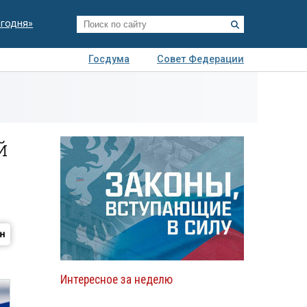
егодня»
Госдума
Совет Федерации
я
Авто
Недвижимость
Технологии
иза
й
Интересное за неделю