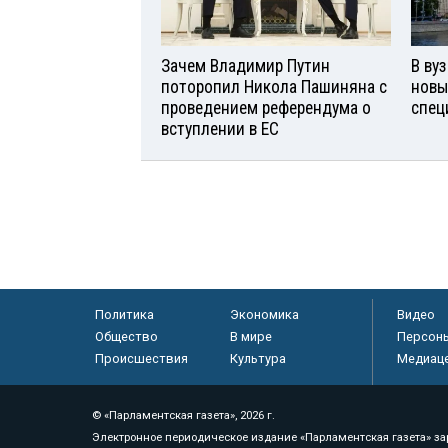
Зачем Владимир Путин
В ву
поторопил Никола Пашиняна с
новы
проведением референдума о
спец
вступлении в ЕС
Политика
Экономика
Видео
Общество
В мире
Персон
Происшествия
Культура
Медиац
© «Парламентская газета», 2026 г.
Электронное периодическое издание «Парламентская газета» за