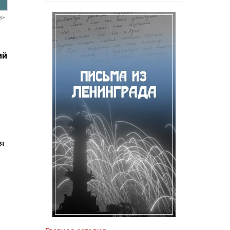
а»
ий
я