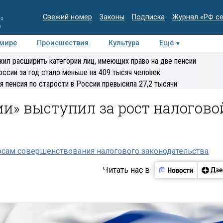
Свежий номер
Законы
Подписка
Журнал «РФ с
ия
и
 мире
Происшествия
Культура
Ещё
Медиацентр
Интервью
Колумнисты
Делова
ил расширить категории лиц, имеющих право на две пенсии
эксперт
оссии за год стало меньше на 409 тысяч человек
я пенсия по старости в России превысила 27,2 тысячи
ии» выступил за рост налогово
осам совершенствования налогового законодательства
Читать нас в