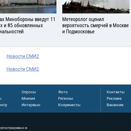
зах Минобороны введут 11
Метеоролог оценил
х и 85 обновленных
вероятность смерчей в Москве
иальностей
и Подмосковье
Новости СМИ2
Новости СМИ2
Опросы
Фото
Контакты
ы
Мнения
Регионы
Реклама
ентр
Интервью
Колумнисты
Вакансии
регистрировано в