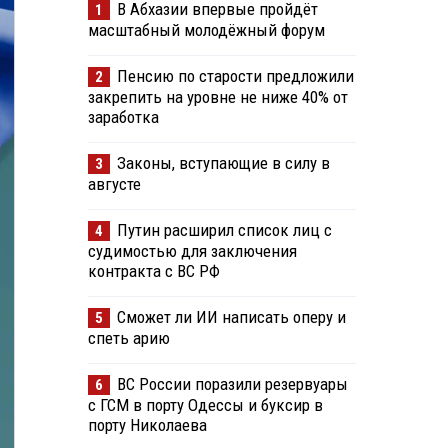
В Абхазии впервые пройдёт
1
масштабный молодёжный форум
Пенсию по старости предложили
2
закрепить на уровне не ниже 40% от
заработка
Законы, вступающие в силу в
3
августе
Путин расширил список лиц с
4
судимостью для заключения
контракта с ВС РФ
Сможет ли ИИ написать оперу и
5
спеть арию
ВС России поразили резервуары
6
с ГСМ в порту Одессы и буксир в
порту Николаева