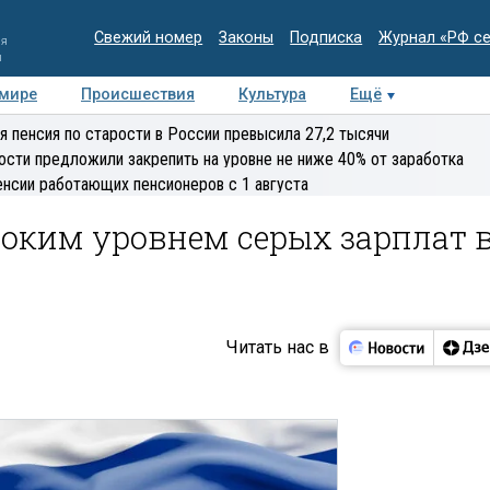
Свежий номер
Законы
Подписка
Журнал «РФ с
ия
и
 мире
Происшествия
Культура
Ещё
Медиацентр
Интервью
Колумнисты
Делова
я пенсия по старости в России превысила 27,2 тысячи
эксперт
ости предложили закрепить на уровне не ниже 40% от заработка
енсии работающих пенсионеров с 1 августа
оким уровнем серых зарплат 
Читать нас в