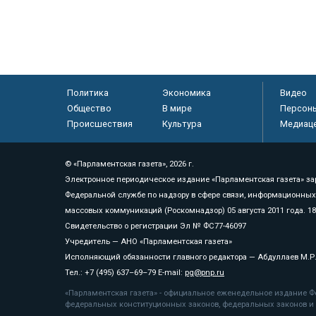
Политика
Экономика
Видео
Общество
В мире
Персон
Происшествия
Культура
Медиац
© «Парламентская газета», 2026 г.
Электронное периодическое издание «Парламентская газета» за
Федеральной службе по надзору в сфере связи, информационных
массовых коммуникаций (Роскомнадзор) 05 августа 2011 года. 1
Свидетельство о регистрации Эл № ФС77-46097
Учредитель — АНО «Парламентская газета»
Исполняющий обязанности главного редактора — Абдуллаев М.Р
Тел.: +7 (495) 637–69–79 E-mail:
pg@pnp.ru
«Парламентская газета» - официальное еженедельное издание Фе
федеральных конституционных законов, федеральных законов и а