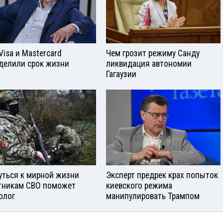
Visа и Mastercard
Чем грозит режиму Санду
делили срок жизни
ликвидация автономии
Гагаузии
уться к мирной жизни
Эксперт предрек крах попыток
тникам СВО поможет
киевского режима
олог
манипулировать Трампом