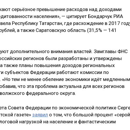
жают серьёзное превышение расходов над доходами
едитованности населения», — цитирует Бондарчук РИА
ивела Республику Татарстан, где расхождение в 2017 год
рублей, а также Саратовскую область (31,5% — 141
буют дополнительного внимания властей. Замглавы ФНС
российских регионов были разработаны и утверждены
 а также планы повышения доходов региональных
ти субъектов Федерации работают комиссии по
. «Но тем не менее обеление экономики идёт медленны
обавив, что эта проблема актуальна для всех регионов
иволжского федерального округа.
ета Совета Федерации по экономической политике Серг
тской газете»
заявил
о том, что большой процент «серой
логовой нагрузкой на население и фантастическим