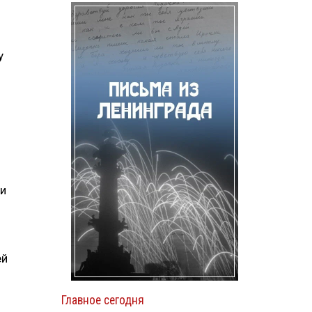
у
ми
ей
Главное сегодня