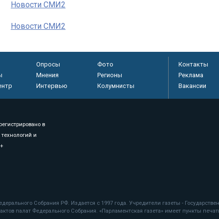
Новости СМИ2
Новости СМИ2
Опросы
Фото
Контакты
ы
Мнения
Регионы
Реклама
ентр
Интервью
Колумнисты
Вакансии
регистрировано в
 технологий и
8+
.
дерального Собрания РФ. Издается с 1997 года. Учредители газеты - Государств
ктов палат Федерального Собрания. «Парламентская газета» имеет пункты печати