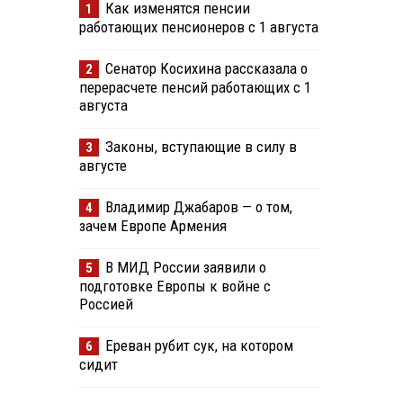
Как изменятся пенсии
1
работающих пенсионеров с 1 августа
Сенатор Косихина рассказала о
2
перерасчете пенсий работающих с 1
августа
Законы, вступающие в силу в
3
августе
Владимир Джабаров — о том,
4
зачем Европе Армения
В МИД России заявили о
5
подготовке Европы к войне с
Россией
Ереван рубит сук, на котором
6
сидит