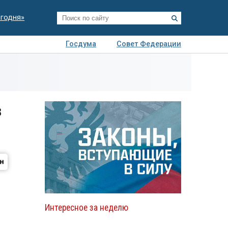
егодня»
Госдума
Совет Федерации
я
Авто
Недвижимость
Технологии
иза
в
Интересное за неделю