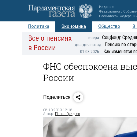
Издание
Федерального Собран
Российской Федераци
Политика
Экономика
Общество
В
Все о пенсиях
Фото
Авторы
Персоны
Мнения
Регионы
Соцфонд: Средня
вчера
Пенсию по стар
два дня назад
в России
Как изменятся п
01.08.2026
ФНС обеспокоена выс
России
Поделиться
08.10.2019 12:18
Автор:
Павел Гриднев