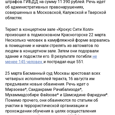
штрафов ГИБДД на сумму 11 390 рублей. Речь идет
об административных правонарушениях,
совершенных в Московской, Калужской и Тверской
областях.
Теракт в концертном зале «Крокус Сити Холл»
произошел в подмосковном Красногорске 22 марта.
Несколько человек в камуфляжной форме ворвались
в помещение и начали стрелять из автоматов по
людям в концертном зале. Затем они подорвали
здание и подожгли его. В результате погибли
не
менее 145 человек
и пострадал еще 551.
25 марта Басманный суд Москвы арестовал всех
четверых исполнителей теракта, 16 августа им
предъявили новые обвинения. Речь идет о
Мирзоеве*, Саидакраме Рачабализоде*,
Мухаммадсобире Файзове* и Шамсидине Фаридуни*.
Помимо прочего, они обвиняются по статьям об
участии в террористической организации и
прохождении обучения в целях осуществления