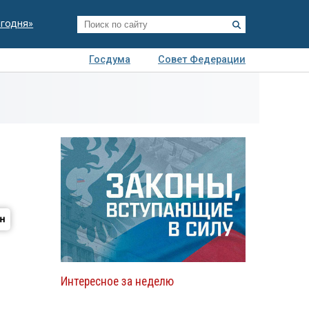
егодня»
Госдума
Совет Федерации
я
Авто
Недвижимость
Технологии
иза
Интересное за неделю