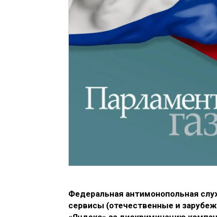
Федеральная антимонопольная служ
сервисы (отечественные и зарубеж