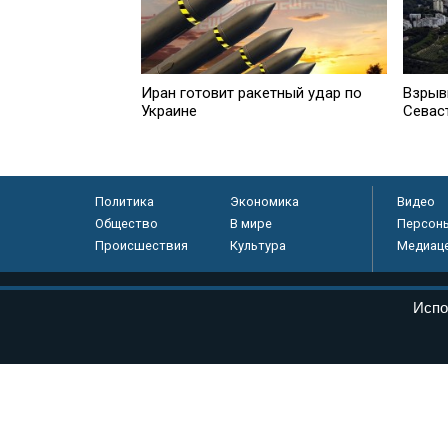
Иран готовит ракетный удар по
Взрывы
Украине
Севас
Политика
Экономика
Видео
Общество
В мире
Персон
Происшествия
Культура
Медиац
© «Парламентская газета», 2026 г.
Испо
Электронное периодическое издание «Парламентская газета» за
Федеральной службе по надзору в сфере связи, информационных
массовых коммуникаций (Роскомнадзор) 05 августа 2011 года. 1
Свидетельство о регистрации Эл № ФС77-46097
Учредитель — АНО «Парламентская газета»
Исполняющий обязанности главного редактора — Абдуллаев М.Р