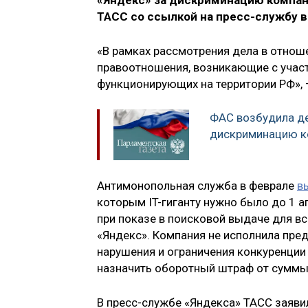
«Яндекс» за дискриминацию компани
ТАСС со ссылкой на пресс-службу 
«В рамках рассмотрения дела в отнош
правоотношения, возникающие с участи
функционирующих на территории РФ», 
ФАС возбудила де
дискриминацию ко
Антимонопольная служба в феврале
в
которым IT-гиганту нужно было до 1 
при показе в поисковой выдаче для вс
«Яндекс». Компания не исполнила пре
нарушения и ограничения конкуренции 
назначить оборотный штраф от суммы
В пресс-службе «Яндекса» ТАСС заявил