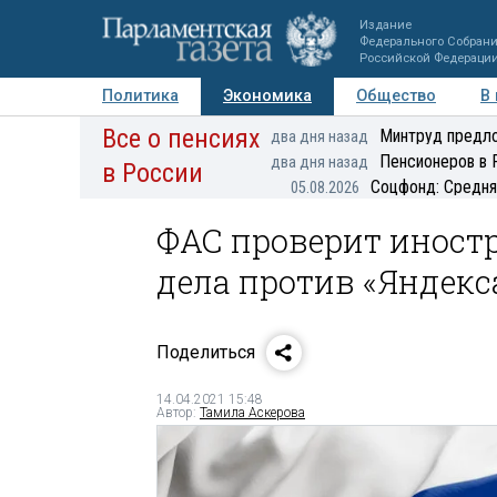
Издание
Федерального Собран
Российской Федераци
Политика
Экономика
Общество
В
Все о пенсиях
Фото
Авторы
Персоны
Мнения
Регионы
Минтруд предло
два дня назад
Пенсионеров в 
два дня назад
в России
Соцфонд: Средня
05.08.2026
ФАС проверит иност
дела против «Яндекс
Поделиться
14.04.2021 15:48
Автор:
Тамила Аскерова