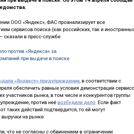
й при выдаче в поиске. Об этом 14 апреля сообщае
ведомства.
ении ООО «Яндекс», ФАС проанализирует все
ем сервисов поиска (как российских, так и иностранных
— сказали в пресс-службе.
ло против «Яндекса» за
мпаний при выдаче в поиске
ыдала «Яндексу» предупреждение
, в соответствии с
апреля обеспечить равные условия демонстрации сервис
ех участников рынка, в том числе и конкурентов группы
дупреждение, против неё
возбудили дело
. Если факт
от таких действий подтвердится, то ей могут
 выручки на рынке.
и, что не согласны с обвинением в ограничении