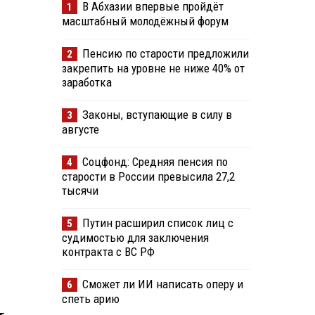
В Абхазии впервые пройдёт
1
масштабный молодёжный форум
Пенсию по старости предложили
2
закрепить на уровне не ниже 40% от
заработка
Законы, вступающие в силу в
3
августе
Соцфонд: Средняя пенсия по
4
старости в России превысила 27,2
тысячи
Путин расширил список лиц с
5
судимостью для заключения
контракта с ВС РФ
Сможет ли ИИ написать оперу и
6
спеть арию