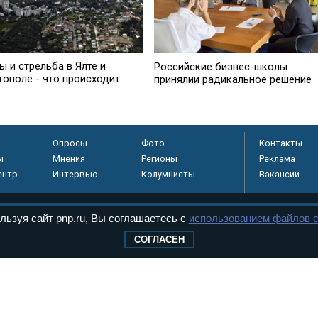
 и стрельба в Ялте и
Российские бизнес-школы
тополе - что происходит
принялии радикальное решение
Опросы
Фото
Контакты
ы
Мнения
Регионы
Реклама
ентр
Интервью
Колумнисты
Вакансии
льзуя сайт pnp.ru, Вы соглашаетесь с
использованием файлов c
регистрировано в
СОГЛАСЕН
 технологий и
8+
.