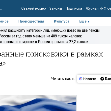
Свежий номер
Законы
Подписка
Журнал «РФ с
ия
и
 мире
Происшествия
Культура
Ещё
Медиацентр
Интервью
Колумнисты
Делова
жил расширить категории лиц, имеющих право на две пенсии
эксперт
России за год стало меньше на 409 тысяч человек
я пенсия по старости в России превысила 27,2 тысячи
ранные поисковики в рамках
а»
Читать нас в