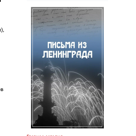
т
),
ов