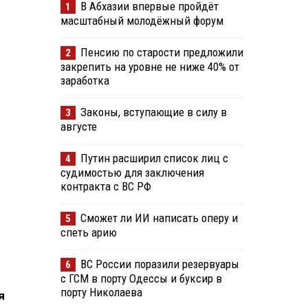
В Абхазии впервые пройдёт
1
масштабный молодёжный форум
Пенсию по старости предложили
2
закрепить на уровне не ниже 40% от
заработка
Законы, вступающие в силу в
3
августе
Путин расширил список лиц с
4
судимостью для заключения
контракта с ВС РФ
Сможет ли ИИ написать оперу и
5
спеть арию
ВС России поразили резервуары
6
с ГСМ в порту Одессы и буксир в
порту Николаева
я