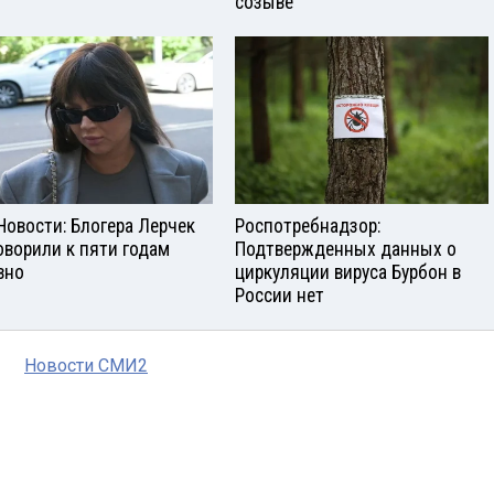
созыве
Новости: Блогера Лерчек
Роспотребнадзор:
оворили к пяти годам
Подтвержденных данных о
вно
циркуляции вируса Бурбон в
России нет
Новости СМИ2