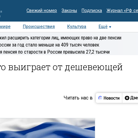
Свежий номер
Законы
Подписка
Журнал «РФ с
ия
и
 мире
Происшествия
Культура
Ещё
Медиацентр
Интервью
Колумнисты
Делова
ил расширить категории лиц, имеющих право на две пенсии
эксперт
оссии за год стало меньше на 409 тысяч человек
я пенсия по старости в России превысила 27,2 тысячи
кто выиграет от дешевеющей
Читать нас в