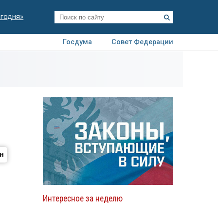
егодня»
Госдума
Совет Федерации
я
Авто
Недвижимость
Технологии
иза
Интересное за неделю