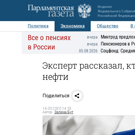
Издание
Федерального Собран
Российской Федераци
Политика
Экономика
Общество
В
Все о пенсиях
Фото
Авторы
Персоны
Мнения
Регионы
Минтруд предлож
вчера
Пенсионеров в Р
вчера
в России
Соцфонд: Средня
05.08.2026
Эксперт рассказал, 
нефти
Поделиться
16.03.2020 14:35
Автор:
Залина Бут