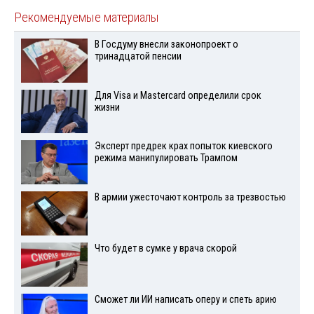
Рекомендуемые материалы
В Госдуму внесли законопроект о
тринадцатой пенсии
Для Visа и Mastercard определили срок
жизни
Эксперт предрек крах попыток киевского
режима манипулировать Трампом
В армии ужесточают контроль за трезвостью
Что будет в сумке у врача скорой
Сможет ли ИИ написать оперу и спеть арию