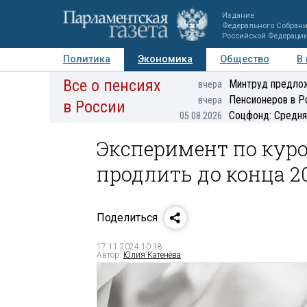
Издание
Федерального Собран
Российской Федераци
Политика
Экономика
Общество
В
Все о пенсиях
Фото
Авторы
Персоны
Мнения
Регионы
Минтруд предлож
вчера
Пенсионеров в Р
вчера
в России
Соцфонд: Средня
05.08.2026
Эксперимент по кур
продлить до конца 2
Поделиться
17.11.2024 10:18
Автор:
Юлия Катенёва