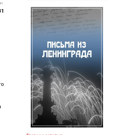
а»
31
го
а
и