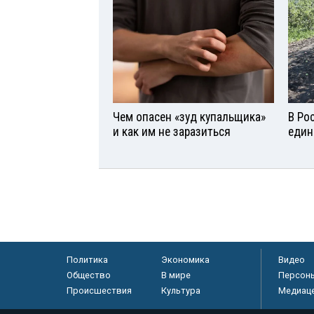
Чем опасен «зуд купальщика»
В Ро
и как им не заразиться
един
Политика
Экономика
Видео
Общество
В мире
Персон
Происшествия
Культура
Медиац