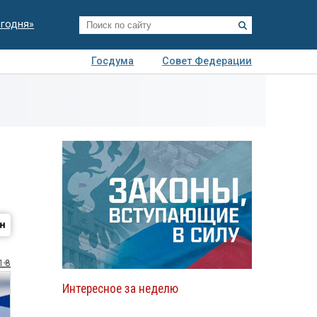
егодня»
Госдума
Совет Федерации
я
Авто
Недвижимость
Технологии
иза
1-8
Интересное за неделю