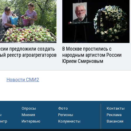
ссии предложили создать
В Москве простились с
ый реестр агроагрегаторов
народным артистом России
Юрием Смирновым
Новости СМИ2
Опросы
Фото
Контакты
ы
Мнения
Регионы
Реклама
ентр
Интервью
Колумнисты
Вакансии