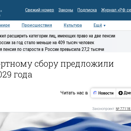
Свежий номер
Законы
Подписка
Журнал «РФ с
ия
и
 мире
Происшествия
Культура
Ещё
Медиацентр
Интервью
Колумнисты
Делова
ил расширить категории лиц, имеющих право на две пенсии
эксперт
оссии за год стало меньше на 409 тысяч человек
я пенсия по старости в России превысила 27,2 тысячи
ортному сбору предложили
029 года
Читать нас в
Законопроект:
№ 77118