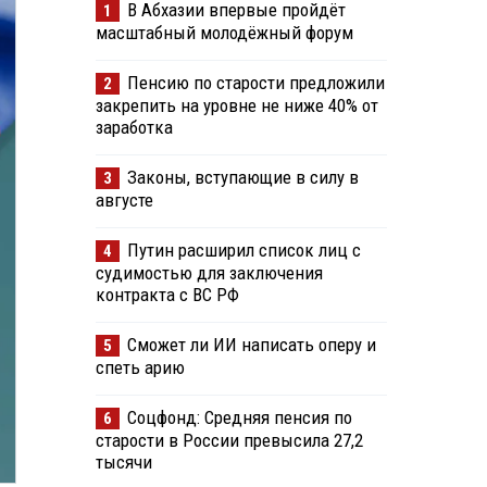
В Абхазии впервые пройдёт
1
масштабный молодёжный форум
Пенсию по старости предложили
2
закрепить на уровне не ниже 40% от
заработка
Законы, вступающие в силу в
3
августе
Путин расширил список лиц с
4
судимостью для заключения
контракта с ВС РФ
Сможет ли ИИ написать оперу и
5
спеть арию
Соцфонд: Средняя пенсия по
6
старости в России превысила 27,2
тысячи