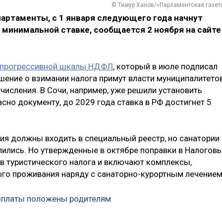
© Тимур Ханов/«Парламентская газет
апартаменты, с 1 января следующего года начнут
о минимальной ставке, сообщается 2 ноября на сайте
и прогрессивной шкалы НДФЛ
, который в июле подписал
ешение о взимании налога примут власти муниципалитетов
исления. В Сочи, например, уже решили установить
асно документу, до 2029 года ставка в РФ достигнет 5
я должны входить в специальный реестр, но санатории
лились. Но утвержденные в октябре поправки в Налогов
в туристического налога и включают комплексы,
го проживания наряду с санаторно-курортным лечением
выплаты положены родителям