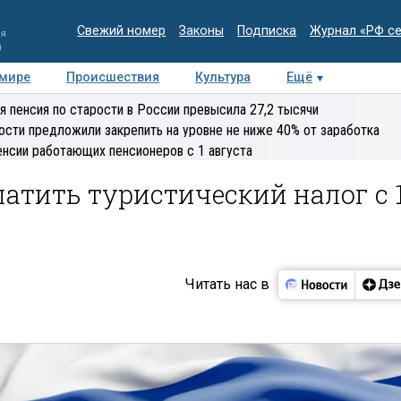
Свежий номер
Законы
Подписка
Журнал «РФ с
ия
и
 мире
Происшествия
Культура
Ещё
Медиацентр
Интервью
Колумнисты
Делова
я пенсия по старости в России превысила 27,2 тысячи
эксперт
ости предложили закрепить на уровне не ниже 40% от заработка
енсии работающих пенсионеров с 1 августа
атить туристический налог с 
Читать нас в