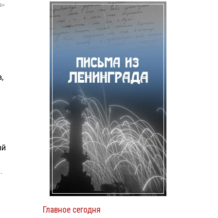
а»
,
ый
.
Главное сегодня