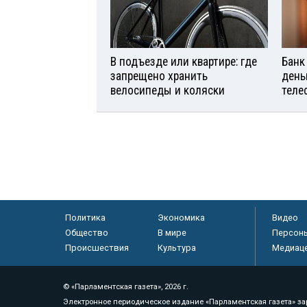
В подъезде или квартире: где
Банк
запрещено хранить
день
велосипеды и коляски
теле
Политика
Экономика
Видео
Общество
В мире
Персон
Происшествия
Культура
Медиац
© «Парламентская газета», 2026 г.
Электронное периодическое издание «Парламентская газета» за