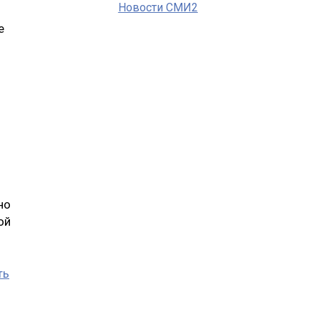
Новости СМИ2
е
но
ой
ть