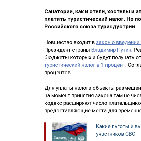
Санатории, как и отели, хостелы и 
платить туристический налог. Но п
Российского союза туриндустрии.
Новшество входит в
закон о введени
Президент страны
Владимир Путин
. Р
бюджеты которых и будут получать отч
туристический налог в 1 процент
. Согл
процентов.
Для уплаты налога объекты размещени
на момент принятия закона там не чис
кодекс расширяют число плательщико
предоставляющие места для временно
Какие льготы и 
участников СВО