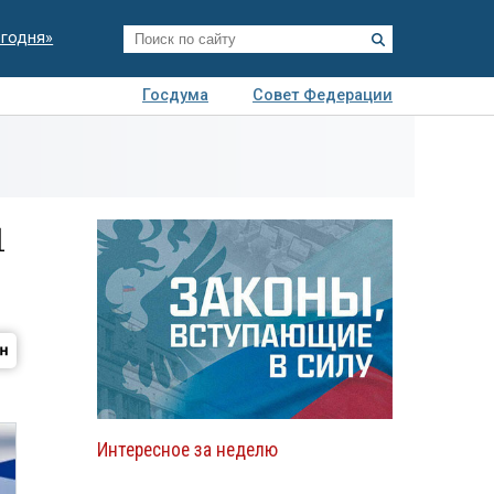
егодня»
Госдума
Совет Федерации
я
Авто
Недвижимость
Технологии
иза
1
Интересное за неделю