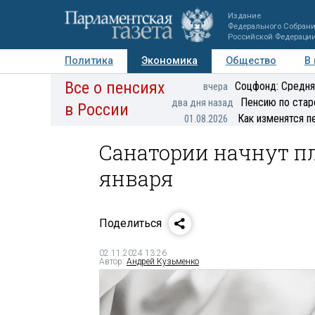
Издание
Федерального Собран
Российской Федераци
Политика
Экономика
Общество
В
Все о пенсиях
Фото
Авторы
Персоны
Мнения
Регионы
Соцфонд: Средня
вчера
Пенсию по стар
два дня назад
в России
Как изменятся п
01.08.2026
Санатории начнут пл
января
Поделиться
02.11.2024 13:26
Автор:
Андрей Кузьменко