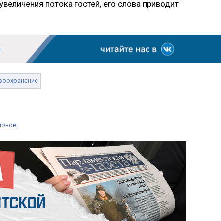
величения потока гостей, его слова приводит
воохранение
монов