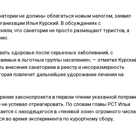
анатории не должны облагаться новым налогом, заявил
ганизации Илья Курский. В обсуждениях с
яли, что санатории не просто размещают туристов, а
цию.
ивать здоровье после серьезных заболеваний, с
вимые и льготные группы населения», — отметил Курски
ть внесения санаториев в реестр и несоразмерность
торая повлечет дальнейшее удорожание лечения на
трении законопроекта в первом чтении указанной поправ
е не успевал отреагировать. По словам главы РСТ Ильи
ается с находящегося в «теневой зоне» огромного числа
ся во время эксперимента по курортному сбору,
.