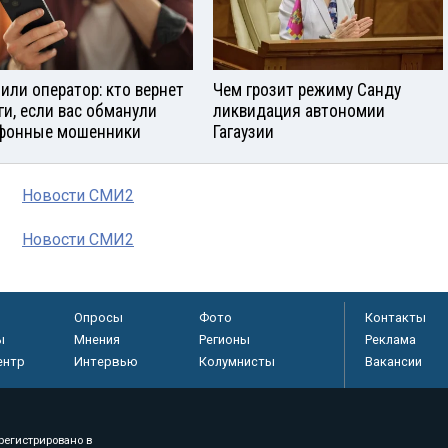
 или оператор: кто вернет
Чем грозит режиму Санду
ги, если вас обманули
ликвидация автономии
фонные мошенники
Гагаузии
Новости СМИ2
Новости СМИ2
Опросы
Фото
Контакты
ы
Мнения
Регионы
Реклама
ентр
Интервью
Колумнисты
Вакансии
регистрировано в