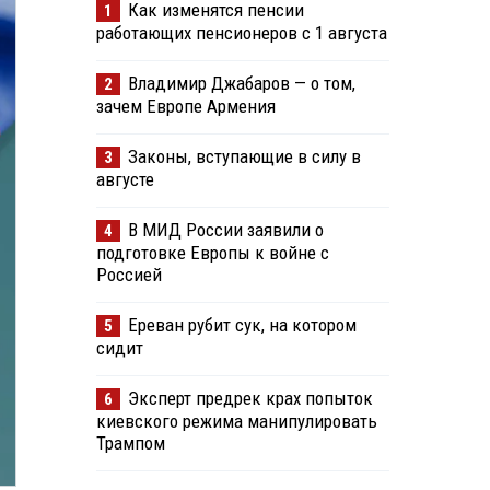
Как изменятся пенсии
1
работающих пенсионеров с 1 августа
Владимир Джабаров — о том,
2
зачем Европе Армения
Законы, вступающие в силу в
3
августе
В МИД России заявили о
4
подготовке Европы к войне с
Россией
Ереван рубит сук, на котором
5
сидит
Эксперт предрек крах попыток
6
киевского режима манипулировать
Трампом