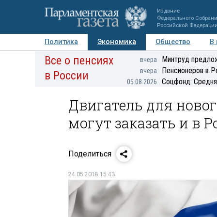
Издание
Федерального Собран
Российской Федераци
Политика
Экономика
Общество
В
Все о пенсиях
Фото
Авторы
Персоны
Мнения
Регионы
Минтруд предлож
вчера
Пенсионеров в Р
вчера
в России
Соцфонд: Средня
05.08.2026
Двигатель для новог
могут заказать и в Р
Поделиться
24.05.2018 15:43