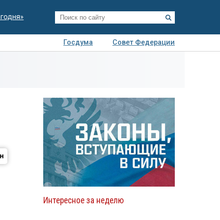
егодня»
Госдума
Совет Федерации
я
Авто
Недвижимость
Технологии
иза
Интересное за неделю