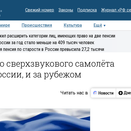
Свежий номер
Законы
Подписка
Журнал «РФ с
ия
и
 мире
Происшествия
Культура
Ещё
Медиацентр
Интервью
Колумнисты
Делова
ил расширить категории лиц, имеющих право на две пенсии
эксперт
оссии за год стало меньше на 409 тысяч человек
я пенсия по старости в России превысила 27,2 тысячи
о сверхзвукового самолёта
оссии, и за рубежом
Читать нас в