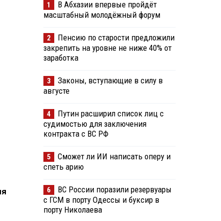
В Абхазии впервые пройдёт
1
масштабный молодёжный форум
Пенсию по старости предложили
2
закрепить на уровне не ниже 40% от
заработка
Законы, вступающие в силу в
3
августе
Путин расширил список лиц с
4
судимостью для заключения
контракта с ВС РФ
Сможет ли ИИ написать оперу и
5
спеть арию
ВС России поразили резервуары
6
ля
с ГСМ в порту Одессы и буксир в
порту Николаева