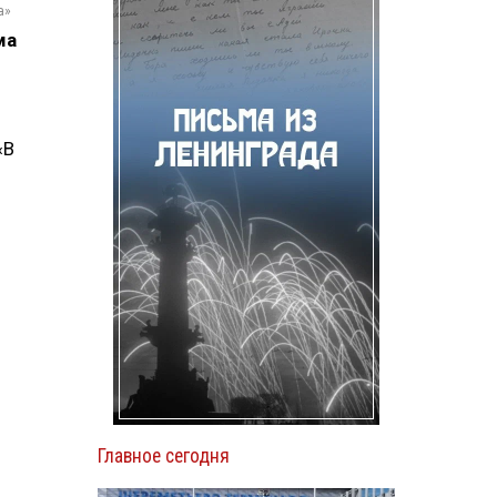
а»
ма
«В
Главное сегодня