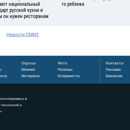
ают национальный
го ребенка
дарт русской кухни и
м он нужен ресторанам
Новости СМИ2
Опросы
Фото
Контакты
ы
Мнения
Регионы
Реклама
ентр
Интервью
Колумнисты
Вакансии
регистрировано в
 технологий и
8+