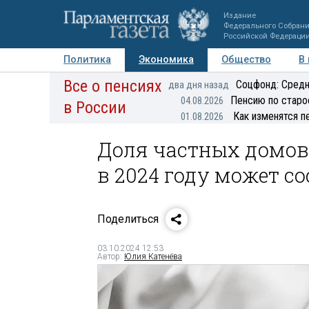
Издание
Федерального Собран
Российской Федераци
Политика
Экономика
Общество
В
Все о пенсиях
Фото
Авторы
Персоны
Мнения
Регионы
Соцфонд: Средн
два дня назад
Пенсию по старо
04.08.2026
в России
Как изменятся п
01.08.2026
Доля частных домов
в 2024 году может с
Поделиться
03.10.2024 12:53
Автор:
Юлия Катенёва