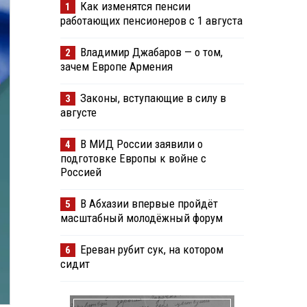
Как изменятся пенсии
1
работающих пенсионеров с 1 августа
Владимир Джабаров — о том,
2
зачем Европе Армения
Законы, вступающие в силу в
3
августе
В МИД России заявили о
4
подготовке Европы к войне с
Россией
В Абхазии впервые пройдёт
5
масштабный молодёжный форум
Ереван рубит сук, на котором
6
сидит