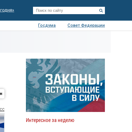
егодня»
Госдума
Совет Федерации
я
Авто
Недвижимость
Технологии
иза
СС
Интересное за неделю