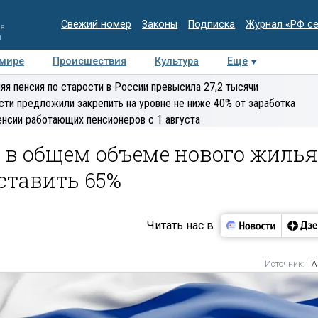
Свежий номер
Законы
Подписка
Журнал «РФ с
ия
и
 мире
Происшествия
Культура
Ещё
Медиацентр
Интервью
Колумнисты
Делова
яя пенсия по старости в России превысила 27,2 тысячи
эксперт
сти предложили закрепить на уровне не ниже 40% от заработка
енсии работающих пенсионеров с 1 августа
 в общем объеме нового жилья
оставить 65%
Читать нас в
Источник:
ТА