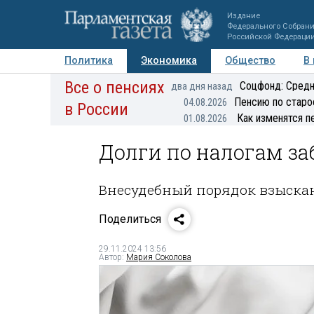
Издание
Федерального Собран
Российской Федераци
Политика
Экономика
Общество
В
Все о пенсиях
Фото
Авторы
Персоны
Мнения
Регионы
Соцфонд: Средн
два дня назад
Пенсию по старо
04.08.2026
в России
Как изменятся п
01.08.2026
Долги по налогам заб
Внесудебный порядок взыскан
Поделиться
29.11.2024 13:56
Автор:
Мария Соколова