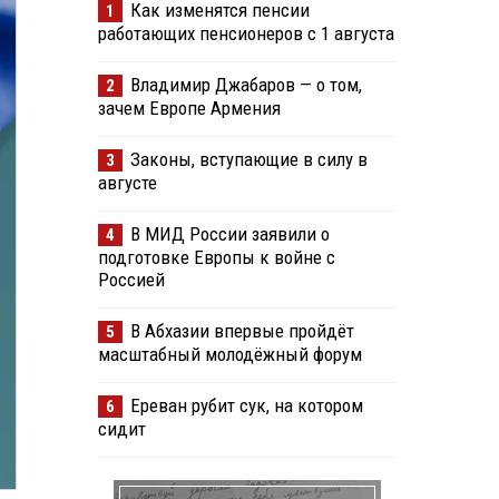
Как изменятся пенсии
1
работающих пенсионеров с 1 августа
Владимир Джабаров — о том,
2
зачем Европе Армения
Законы, вступающие в силу в
3
августе
В МИД России заявили о
4
подготовке Европы к войне с
Россией
В Абхазии впервые пройдёт
5
масштабный молодёжный форум
Ереван рубит сук, на котором
6
сидит