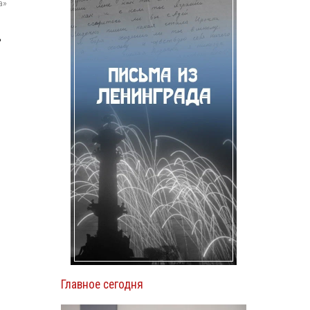
а»
ь
Главное сегодня