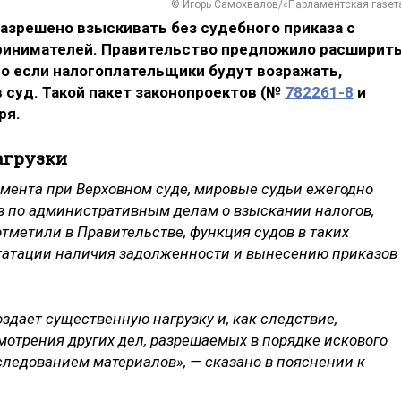
© Игорь Самохвалов/«Парламентская газет
азрешено взыскивать без судебного приказа с
ринимателей. Правительство предложило расширит
Но если налогоплательщики будут возражать,
 суд. Такой пакет законопроектов (№
782261-8
и
ря.
агрузки
мента при Верховном суде, мировые судьи ежегодно
в по административным делам о взыскании налогов,
 отметили в Правительстве, функция судов в таких
статации наличия задолженности и вынесению приказов
здает существенную нагрузку и, как следствие,
мотрения других дел, разрешаемых в порядке искового
следованием материалов», — сказано в пояснении к