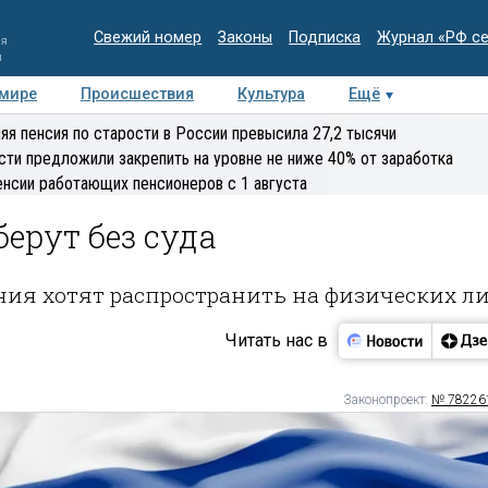
Свежий номер
Законы
Подписка
Журнал «РФ с
ия
и
 мире
Происшествия
Культура
Ещё
Медиацентр
Интервью
Колумнисты
Делова
яя пенсия по старости в России превысила 27,2 тысячи
эксперт
сти предложили закрепить на уровне не ниже 40% от заработка
енсии работающих пенсионеров с 1 августа
ерут без суда
ия хотят распространить на физических л
Читать нас в
Законопроект:
№ 78226