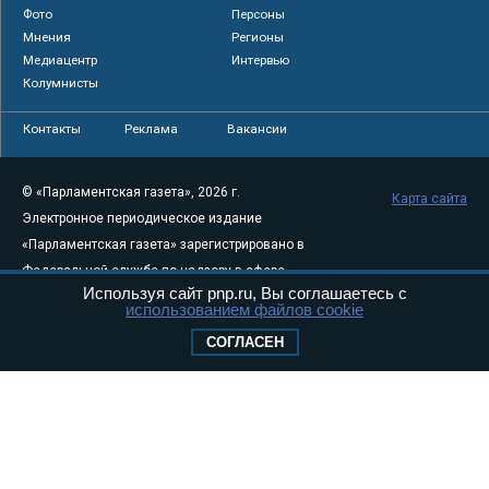
Фото
Персоны
Мнения
Регионы
Медиацентр
Интервью
Колумнисты
Контакты
Реклама
Вакансии
© «Парламентская газета», 2026 г.
Карта сайта
Электронное периодическое издание
«Парламентская газета» зарегистрировано в
Федеральной службе по надзору в сфере
Используя сайт pnp.ru, Вы соглашаетесь с
связи, информационных технологий и
использованием файлов cookie
массовых коммуникаций (Роскомнадзор) 05
СОГЛАСЕН
августа 2011 года. 18+
Свидетельство о регистрации Эл № ФС77-
46097
Учредитель — АНО «Парламентская газета»
Исполняющий обязанности главного
редактора — Абдуллаев М.Р.