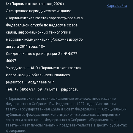
© «Парламентская газета», 2026 г.
Карта сайта
Электронное периодическое издание
«Парламентская газета» зарегистрировано в
Федеральной службе по надзору в сфере
связи, информационных технологий и
массовых коммуникаций (Роскомнадзор) 05
августа 2011 года. 18+
Свидетельство о регистрации Эл № ФС77-
46097
Учредитель — АНО «Парламентская газета»
Исполняющий обязанности главного
редактора — Абдуллаев М.Р.
Тел.: +7 (495) 637–69–79 E-mail:
pg@pnp.ru
«Парламентская газета» - официальное еженедельное издание
Федерального Собрания РФ. Издается с 1997 года. Учредители
газеты - Государственная Дума и Совет Федерации РФ. Официальный
публикатор федеральных конституционных законов, федеральных
законов и актов палат Федерального Собрания. «Парламентская
газета» имеет пункты печати и представительства в десяти субъектах
федерации.