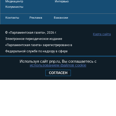
Медиацентр
Интервью
Колумнисты
Контакты
Реклама
Вакансии
© «Парламентская газета», 2026 г.
Карта сайта
Электронное периодическое издание
«Парламентская газета» зарегистрировано в
Федеральной службе по надзору в сфере
связи, информационных технологий и
Используя сайт pnp.ru, Вы соглашаетесь с
массовых коммуникаций (Роскомнадзор) 05
использованием файлов cookie
августа 2011 года. 18+
СОГЛАСЕН
Свидетельство о регистрации Эл № ФС77-
46097
Учредитель — АНО «Парламентская газета»
Исполняющий обязанности главного
редактора — Абдуллаев М.Р.
Тел.: +7 (495) 637–69–79 E-mail:
pg@pnp.ru
«Парламентская газета» - официальное еженедельное издание