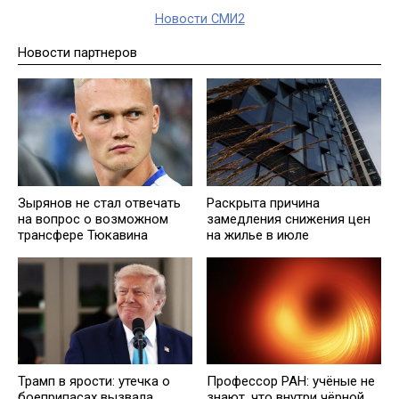
Новости СМИ2
Новости партнеров
Зырянов не стал отвечать
Раскрыта причина
на вопрос о возможном
замедления снижения цен
трансфере Тюкавина
на жилье в июле
Трамп в ярости: утечка о
Профессор РАН: учёные не
боеприпасах вызвала
знают, что внутри чёрной