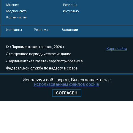
Мнения
Регионы
Медиацентр
Интервью
Колумнисты
Контакты
Реклама
Вакансии
© «Парламентская газета», 2026 г.
Карта сайта
Электронное периодическое издание
«Парламентская газета» зарегистрировано в
Федеральной службе по надзору в сфере
связи, информационных технологий и
Используя сайт pnp.ru, Вы соглашаетесь с
массовых коммуникаций (Роскомнадзор) 05
использованием файлов cookie
августа 2011 года. 18+
СОГЛАСЕН
Свидетельство о регистрации Эл № ФС77-
46097
Учредитель — АНО «Парламентская газета»
Исполняющий обязанности главного
редактора — Абдуллаев М.Р.
Тел.: +7 (495) 637–69–79 E-mail:
pg@pnp.ru