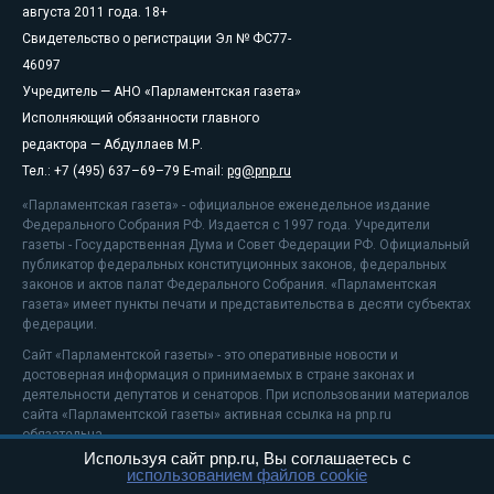
августа 2011 года. 18+
Свидетельство о регистрации Эл № ФС77-
46097
Учредитель — АНО «Парламентская газета»
Исполняющий обязанности главного
редактора — Абдуллаев М.Р.
Тел.: +7 (495) 637–69–79 E-mail:
pg@pnp.ru
«Парламентская газета» - официальное еженедельное издание
Федерального Собрания РФ. Издается с 1997 года. Учредители
газеты - Государственная Дума и Совет Федерации РФ. Официальный
публикатор федеральных конституционных законов, федеральных
законов и актов палат Федерального Собрания. «Парламентская
газета» имеет пункты печати и представительства в десяти субъектах
федерации.
Сайт «Парламентской газеты» - это оперативные новости и
достоверная информация о принимаемых в стране законах и
деятельности депутатов и сенаторов. При использовании материалов
сайта «Парламентской газеты» активная ссылка на pnp.ru
обязательна.
Используя сайт pnp.ru, Вы соглашаетесь с
На информационном ресурсе применяются
рекомендательные
использованием файлов cookie
технологии