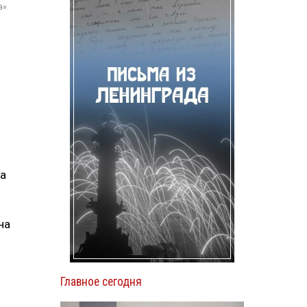
а»
та
на
Главное сегодня