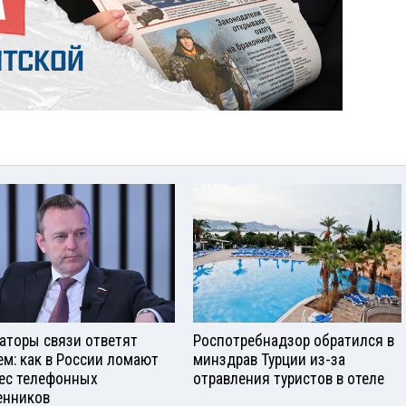
аторы связи ответят
Роспотребнадзор обратился в
ем: как в России ломают
минздрав Турции из-за
ес телефонных
отравления туристов в отеле
нников