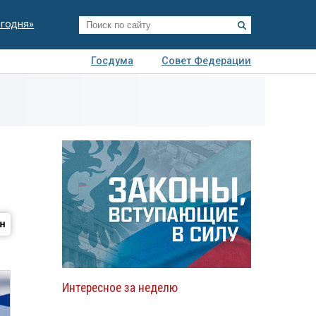
егодня»
Госдума
Совет Федерации
я
Авто
Недвижимость
Технологии
иза
Интересное за неделю