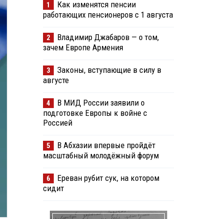
Как изменятся пенсии
1
работающих пенсионеров с 1 августа
Владимир Джабаров — о том,
2
зачем Европе Армения
Законы, вступающие в силу в
3
августе
В МИД России заявили о
4
подготовке Европы к войне с
Россией
В Абхазии впервые пройдёт
5
масштабный молодёжный форум
Ереван рубит сук, на котором
6
сидит