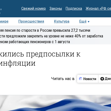
Свежий номер
Законы
Подписка
Журнал «РФ с
ия
и
 мире
Происшествия
Культура
Ещё
Медиацентр
Интервью
Колумнисты
Делова
яя пенсия по старости в России превысила 27,2 тысячи
эксперт
сти предложили закрепить на уровне не ниже 40% от заработка
енсии работающих пенсионеров с 1 августа
ожились предпосылки к
 инфляции
Читать нас в