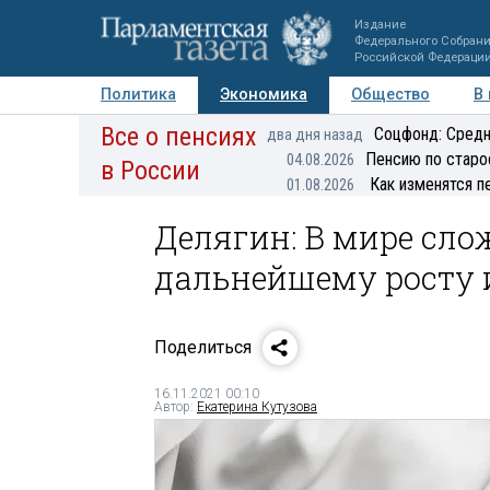
Издание
Федерального Собран
Российской Федераци
Политика
Экономика
Общество
В
Все о пенсиях
Фото
Авторы
Персоны
Мнения
Регионы
Соцфонд: Средн
два дня назад
Пенсию по старо
04.08.2026
в России
Как изменятся п
01.08.2026
Делягин: В мире сл
дальнейшему росту
Поделиться
16.11.2021 00:10
Автор:
Екатерина Кутузова