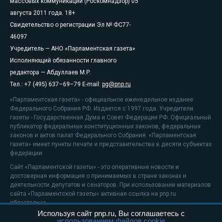
массовых коммуникаций (Роскомнадзор) 05
августа 2011 года. 18+
Свидетельство о регистрации Эл № ФС77-
46097
Учредитель — АНО «Парламентская газета»
Исполняющий обязанности главного
редактора — Абдуллаев М.Р.
Тел.: +7 (495) 637–69–79 E-mail:
pg@pnp.ru
«Парламентская газета» - официальное еженедельное издание
Федерального Собрания РФ. Издается с 1997 года. Учредители
газеты - Государственная Дума и Совет Федерации РФ. Официальный
публикатор федеральных конституционных законов, федеральных
законов и актов палат Федерального Собрания. «Парламентская
газета» имеет пункты печати и представительства в десяти субъектах
федерации.
Сайт «Парламентской газеты» - это оперативные новости и
достоверная информация о принимаемых в стране законах и
деятельности депутатов и сенаторов. При использовании материалов
сайта «Парламентской газеты» активная ссылка на pnp.ru
обязательна.
Используя сайт pnp.ru, Вы соглашаетесь с
На информационном ресурсе применяются
рекомендательные
использованием файлов cookie