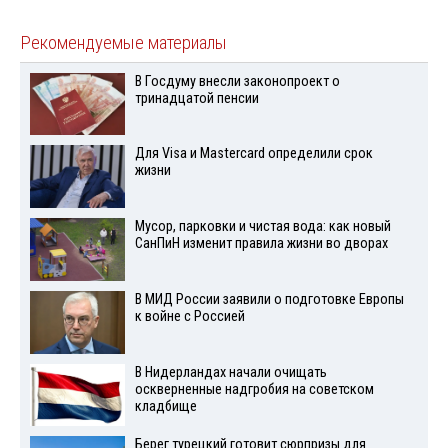
Рекомендуемые материалы
В Госдуму внесли законопроект о
тринадцатой пенсии
Для Visа и Mastercard определили срок
жизни
Мусор, парковки и чистая вода: как новый
СанПиН изменит правила жизни во дворах
В МИД России заявили о подготовке Европы
к войне с Россией
В Нидерландах начали очищать
оскверненные надгробия на советском
кладбище
Берег турецкий готовит сюрпризы для