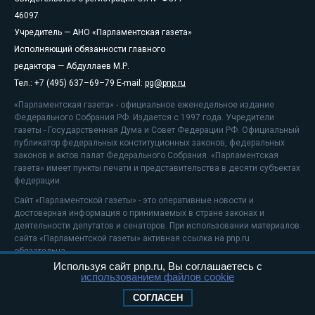
46097
Учредитель — АНО «Парламентская газета»
Исполняющий обязанности главного
редактора — Абдуллаев М.Р.
Тел.: +7 (495) 637–69–79 E-mail:
pg@pnp.ru
«Парламентская газета» - официальное еженедельное издание
Федерального Собрания РФ. Издается с 1997 года. Учредители
газеты - Государственная Дума и Совет Федерации РФ. Официальный
публикатор федеральных конституционных законов, федеральных
законов и актов палат Федерального Собрания. «Парламентская
газета» имеет пункты печати и представительства в десяти субъектах
федерации.
Сайт «Парламентской газеты» - это оперативные новости и
достоверная информация о принимаемых в стране законах и
деятельности депутатов и сенаторов. При использовании материалов
сайта «Парламентской газеты» активная ссылка на pnp.ru
обязательна.
Используя сайт pnp.ru, Вы соглашаетесь с
На информационном ресурсе применяются
рекомендательные
использованием файлов cookie
технологии
Положение о защите персональных данных
СОГЛАСЕН