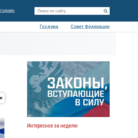
егодня»
Госдума
Совет Федерации
я
Авто
Недвижимость
Технологии
иза
Интересное за неделю