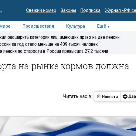
Свежий номер
Законы
Подписка
Журнал «РФ с
ия
и
 мире
Происшествия
Культура
Ещё
Медиацентр
Интервью
Колумнисты
Делова
ил расширить категории лиц, имеющих право на две пенсии
эксперт
оссии за год стало меньше на 409 тысяч человек
я пенсия по старости в России превысила 27,2 тысячи
орта на рынке кормов должна
Читать нас в