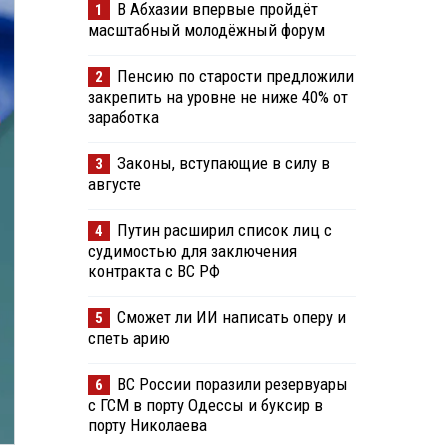
В Абхазии впервые пройдёт
1
масштабный молодёжный форум
Пенсию по старости предложили
2
закрепить на уровне не ниже 40% от
заработка
Законы, вступающие в силу в
3
августе
Путин расширил список лиц с
4
судимостью для заключения
контракта с ВС РФ
Сможет ли ИИ написать оперу и
5
спеть арию
ВС России поразили резервуары
6
с ГСМ в порту Одессы и буксир в
порту Николаева