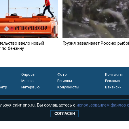
тельство ввело новый
Грузия заваливает Россию рыбо
т по бензину
Опросы
Фото
Контакты
ы
Мнения
Регионы
Реклама
ентр
Интервью
Колумнисты
Вакансии
льзуя сайт pnp.ru, Вы соглашаетесь с
использованием файлов c
регистрировано в
СОГЛАСЕН
 технологий и
8+