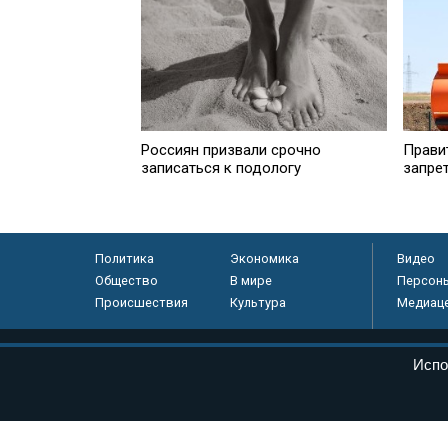
Россиян призвали срочно
Прави
записаться к подологу
запре
Политика
Экономика
Видео
Общество
В мире
Персон
Происшествия
Культура
Медиац
© «Парламентская газета», 2026 г.
Испо
Электронное периодическое издание «Парламентская газета» за
Федеральной службе по надзору в сфере связи, информационных
массовых коммуникаций (Роскомнадзор) 05 августа 2011 года. 1
Свидетельство о регистрации Эл № ФС77-46097