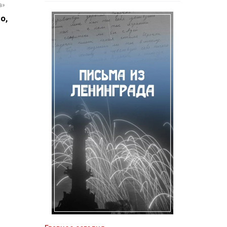
а»
о,