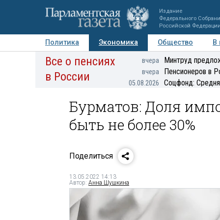
Издание
Федерального Собран
Российской Федераци
Политика
Экономика
Общество
В
Все о пенсиях
Фото
Авторы
Персоны
Мнения
Регионы
Минтруд предлож
вчера
Пенсионеров в Р
вчера
в России
Соцфонд: Средня
05.08.2026
Бурматов: Доля имп
быть не более 30%
Поделиться
13.05.2022 14:13
Автор:
Анна Шушкина