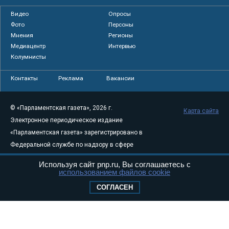
Видео
Опросы
Фото
Персоны
Мнения
Регионы
Медиацентр
Интервью
Колумнисты
Контакты
Реклама
Вакансии
© «Парламентская газета», 2026 г.
Карта сайта
Электронное периодическое издание
«Парламентская газета» зарегистрировано в
Федеральной службе по надзору в сфере
связи, информационных технологий и
Используя сайт pnp.ru, Вы соглашаетесь с
массовых коммуникаций (Роскомнадзор) 05
использованием файлов cookie
августа 2011 года. 18+
СОГЛАСЕН
Свидетельство о регистрации Эл № ФС77-
46097
Учредитель — АНО «Парламентская газета»