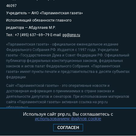
46097
Учредитель — АНО «Парламентская газета»
Исполняющий обязанности главного
редактора — Абдуллаев М.Р.
Тел.: +7 (495) 637–69–79 E-mail:
pg@pnp.ru
«Парламентская газета» - официальное еженедельное издание
Федерального Собрания РФ. Издается с 1997 года. Учредители
газеты - Государственная Дума и Совет Федерации РФ. Официальный
публикатор федеральных конституционных законов, федеральных
законов и актов палат Федерального Собрания. «Парламентская
газета» имеет пункты печати и представительства в десяти субъектах
федерации.
Сайт «Парламентской газеты» - это оперативные новости и
достоверная информация о принимаемых в стране законах и
деятельности депутатов и сенаторов. При использовании материалов
сайта «Парламентской газеты» активная ссылка на pnp.ru
обязательна.
Используя сайт pnp.ru, Вы соглашаетесь с
На информационном ресурсе применяются
рекомендательные
использованием файлов cookie
технологии
Положение о защите персональных данных
СОГЛАСЕН