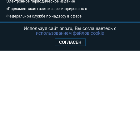
Электронное периодическое издание
«Парламентская газета» зарегистрировано в
Федеральной службе по надзору в сфере
связи, информационных технологий и
Используя сайт pnp.ru, Вы соглашаетесь с
массовых коммуникаций (Роскомнадзор) 05
использованием файлов cookie
августа 2011 года. 18+
СОГЛАСЕН
Свидетельство о регистрации Эл № ФС77-
46097
Учредитель — АНО «Парламентская газета»
Исполняющий обязанности главного
редактора — Абдуллаев М.Р.
Тел.: +7 (495) 637–69–79 E-mail:
pg@pnp.ru
«Парламентская газета» - официальное еженедельное издание
Федерального Собрания РФ. Издается с 1997 года. Учредители
газеты - Государственная Дума и Совет Федерации РФ. Официальный
публикатор федеральных конституционных законов, федеральных
законов и актов палат Федерального Собрания. «Парламентская
газета» имеет пункты печати и представительства в десяти субъектах
федерации.
Сайт «Парламентской газеты» - это оперативные новости и