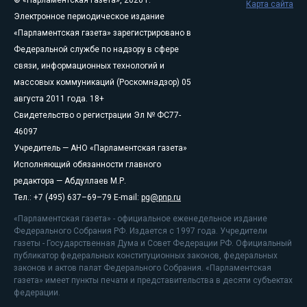
© «Парламентская газета», 2026 г.
Карта сайта
Электронное периодическое издание
«Парламентская газета» зарегистрировано в
Федеральной службе по надзору в сфере
связи, информационных технологий и
массовых коммуникаций (Роскомнадзор) 05
августа 2011 года. 18+
Свидетельство о регистрации Эл № ФС77-
46097
Учредитель — АНО «Парламентская газета»
Исполняющий обязанности главного
редактора — Абдуллаев М.Р.
Тел.: +7 (495) 637–69–79 E-mail:
pg@pnp.ru
«Парламентская газета» - официальное еженедельное издание
Федерального Собрания РФ. Издается с 1997 года. Учредители
газеты - Государственная Дума и Совет Федерации РФ. Официальный
публикатор федеральных конституционных законов, федеральных
законов и актов палат Федерального Собрания. «Парламентская
газета» имеет пункты печати и представительства в десяти субъектах
федерации.