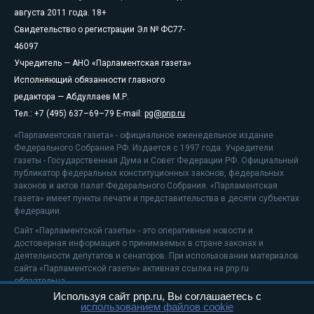
августа 2011 года. 18+
Свидетельство о регистрации Эл № ФС77-
46097
Учредитель — АНО «Парламентская газета»
Исполняющий обязанности главного
редактора — Абдуллаев М.Р.
Тел.: +7 (495) 637–69–79 E-mail:
pg@pnp.ru
«Парламентская газета» - официальное еженедельное издание
Федерального Собрания РФ. Издается с 1997 года. Учредители
газеты - Государственная Дума и Совет Федерации РФ. Официальный
публикатор федеральных конституционных законов, федеральных
законов и актов палат Федерального Собрания. «Парламентская
газета» имеет пункты печати и представительства в десяти субъектах
федерации.
Сайт «Парламентской газеты» - это оперативные новости и
достоверная информация о принимаемых в стране законах и
деятельности депутатов и сенаторов. При использовании материалов
сайта «Парламентской газеты» активная ссылка на pnp.ru
обязательна.
Используя сайт pnp.ru, Вы соглашаетесь с
На информационном ресурсе применяются
рекомендательные
использованием файлов cookie
технологии