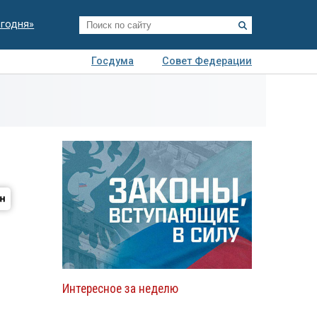
егодня»
Госдума
Совет Федерации
я
Авто
Недвижимость
Технологии
иза
Интересное за неделю