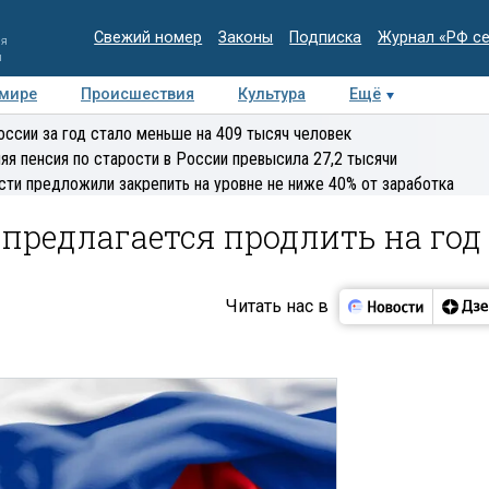
Свежий номер
Законы
Подписка
Журнал «РФ с
ия
и
 мире
Происшествия
Культура
Ещё
Медиацентр
Интервью
Колумнисты
Делова
оссии за год стало меньше на 409 тысяч человек
эксперт
яя пенсия по старости в России превысила 27,2 тысячи
сти предложили закрепить на уровне не ниже 40% от заработка
предлагается продлить на год
Читать нас в