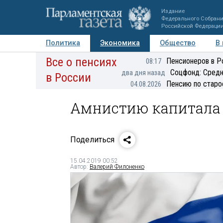
Издание
Федерального Собран
Российской Федераци
Политика
Экономика
Общество
В
Все о пенсиях
Фото
Авторы
Персоны
Мнения
Регионы
Пенсионеров в Р
08:17
Соцфонд: Средн
два дня назад
в России
Пенсию по старо
04.08.2026
Амнистию капитала 
Поделиться
15.04.2019 00:52
Автор:
Валерий Филоненко