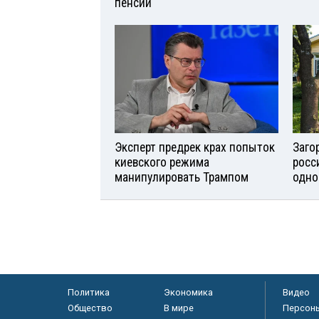
пенсии
Эксперт предрек крах попыток
Заго
киевского режима
росс
манипулировать Трампом
одно
Политика
Экономика
Видео
Общество
В мире
Персон