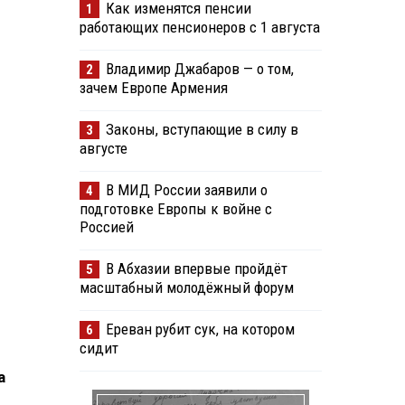
Как изменятся пенсии
1
работающих пенсионеров с 1 августа
Владимир Джабаров — о том,
2
зачем Европе Армения
Законы, вступающие в силу в
3
августе
В МИД России заявили о
4
подготовке Европы к войне с
Россией
В Абхазии впервые пройдёт
5
масштабный молодёжный форум
Ереван рубит сук, на котором
6
сидит
а