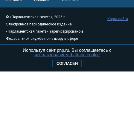
© «Парламентская газета», 2026 г.
Карта сайта
Электронное периодическое издание
«Парламентская газета» зарегистрировано в
Федеральной службе по надзору в сфере
связи, информационных технологий и
Используя сайт pnp.ru, Вы соглашаетесь с
массовых коммуникаций (Роскомнадзор) 05
использованием файлов cookie
августа 2011 года. 18+
СОГЛАСЕН
Свидетельство о регистрации Эл № ФС77-
46097
Учредитель — АНО «Парламентская газета»
Исполняющий обязанности главного
редактора — Абдуллаев М.Р.
Тел.: +7 (495) 637–69–79 E-mail:
pg@pnp.ru
«Парламентская газета» - официальное еженедельное издание
Федерального Собрания РФ. Издается с 1997 года. Учредители
газеты - Государственная Дума и Совет Федерации РФ. Официальный
публикатор федеральных конституционных законов, федеральных
законов и актов палат Федерального Собрания. «Парламентская