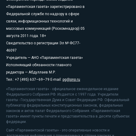
«Парламентская газета» зарегистрировано в
Федеральной службе по надзору в сфере
связи, информационных технологий и
массовых коммуникаций (Роскомнадзор) 05
августа 2011 года. 18+
Свидетельство о регистрации Эл № ФС77-
46097
Учредитель — АНО «Парламентская газета»
Исполняющий обязанности главного
редактора — Абдуллаев М.Р.
Тел.: +7 (495) 637–69–79 E-mail:
pg@pnp.ru
«Парламентская газета» - официальное еженедельное издание
Федерального Собрания РФ. Издается с 1997 года. Учредители
газеты - Государственная Дума и Совет Федерации РФ. Официальный
публикатор федеральных конституционных законов, федеральных
законов и актов палат Федерального Собрания. «Парламентская
газета» имеет пункты печати и представительства в десяти субъектах
федерации.
Сайт «Парламентской газеты» - это оперативные новости и
достоверная информация о принимаемых в стране законах и