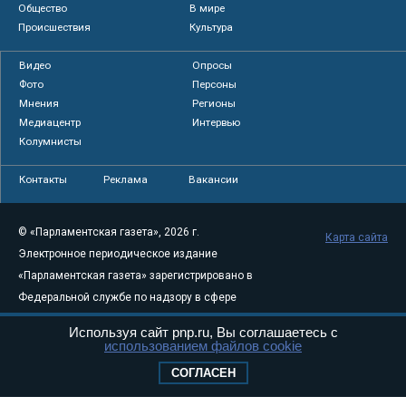
Общество
В мире
Происшествия
Культура
Видео
Опросы
Фото
Персоны
Мнения
Регионы
Медиацентр
Интервью
Колумнисты
Контакты
Реклама
Вакансии
© «Парламентская газета», 2026 г.
Карта сайта
Электронное периодическое издание
«Парламентская газета» зарегистрировано в
Федеральной службе по надзору в сфере
связи, информационных технологий и
Используя сайт pnp.ru, Вы соглашаетесь с
массовых коммуникаций (Роскомнадзор) 05
использованием файлов cookie
августа 2011 года. 18+
СОГЛАСЕН
Свидетельство о регистрации Эл № ФС77-
46097