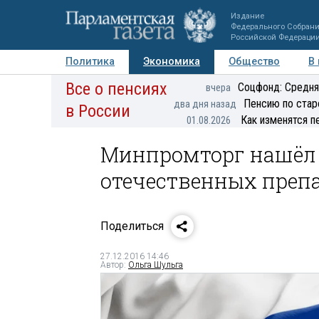
Издание
Федерального Собран
Российской Федераци
Политика
Экономика
Общество
В
Все о пенсиях
Фото
Авторы
Персоны
Мнения
Регионы
Соцфонд: Средня
вчера
Пенсию по стар
два дня назад
в России
Как изменятся п
01.08.2026
Минпромторг нашёл 
отечественных преп
Поделиться
27.12.2016 14:46
Автор:
Ольга Шульга