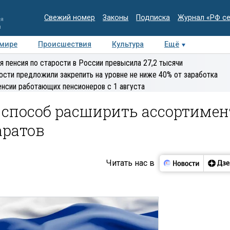
Свежий номер
Законы
Подписка
Журнал «РФ с
ия
и
 мире
Происшествия
Культура
Ещё
Медиацентр
Интервью
Колумнисты
Делова
я пенсия по старости в России превысила 27,2 тысячи
эксперт
ости предложили закрепить на уровне не ниже 40% от заработка
енсии работающих пенсионеров с 1 августа
способ расширить ассортимен
аратов
Читать нас в