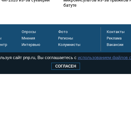
батуте
Опросы
Фото
Контакты
ы
Мнения
Регионы
Реклама
ентр
Интервью
Колумнисты
Вакансии
льзуя сайт pnp.ru, Вы соглашаетесь с
использованием файлов c
СОГЛАСЕН
регистрировано в
 технологий и
8+
.
дерального Собрания РФ. Издается с 1997 года. Учредители газеты - Государств
ктов палат Федерального Собрания. «Парламентская газета» имеет пункты печати
оверная информация о принимаемых в стране законах и деятельности депутатов и