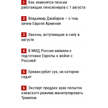
Как изменятся пенсии
1
работающих пенсионеров с 1 августа
Владимир Джабаров — о том,
2
зачем Европе Армения
Законы, вступающие в силу в
3
августе
В МИД России заявили о
4
подготовке Европы к войне с
Россией
Ереван рубит сук, на котором
5
сидит
Эксперт предрек крах попыток
6
киевского режима манипулировать
Трампом