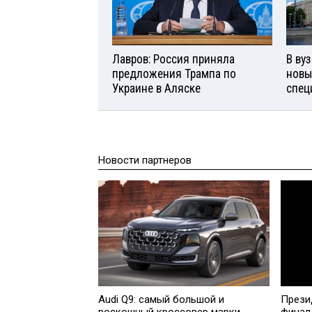
Лавров: Россия приняла
В ву
предложения Трампа по
новы
Украине в Аляске
спец
Новости партнеров
Audi Q9: самый большой и
Прези
роскошный кроссовер марки
финал