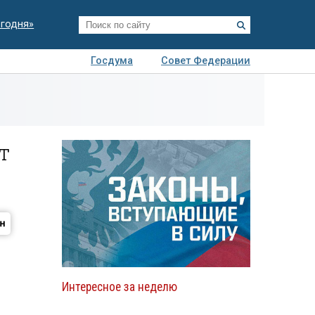
егодня»
Госдума
Совет Федерации
я
Авто
Недвижимость
Технологии
иза
т
Интересное за неделю