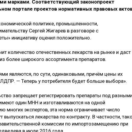
ми марками. Соответствующий законопроект
ном портале проектов нормативных правовых актов
кономической политике, промышленности,
мательству Сергей Жигарев в разговоре с
еты» инициативу оценил положительно.
чит количество отечественных лекарств на рынке и даст
из более широкого ассортимента препаратов.
ми являются, по сути, одинаковыми, причём цены их
т ЛДПР. — Теперь у потребителя будет больше выбора».
ство запрещает регистрировать препараты под разным
имеют один МНН и изготавливаются на одной
ю многих экспертов, эта норма ограничивает число
 выпускаться лекарства по контракту. В частности, так
правительственной комиссии по импортозамещению при
дведева в июле 2016 года.