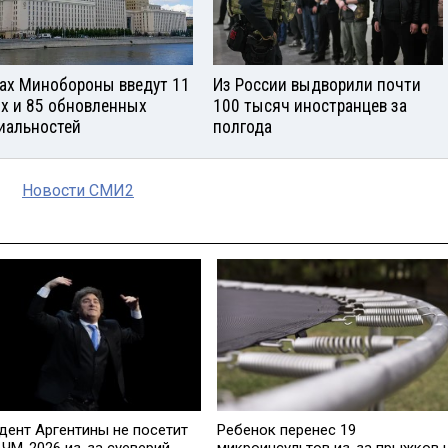
зах Минобороны введут 11
Из России выдворили почти
х и 85 обновленных
100 тысяч иностранцев за
иальностей
полгода
Новости СМИ2
дент Аргентины не посетит
Ребенок перенес 19
 ЧМ-2026 из-за суеверий
микроинсультов из-за прыжков 