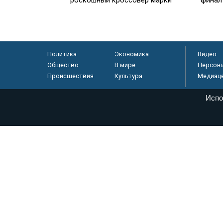
Политика
Экономика
Видео
Общество
В мире
Персон
Происшествия
Культура
Медиац
Испо
© «Парламентская газета», 2026 г.
Электронное периодическое издание «Парламентская газета» за
Федеральной службе по надзору в сфере связи, информационных
массовых коммуникаций (Роскомнадзор) 05 августа 2011 года. 1
Свидетельство о регистрации Эл № ФС77-46097
Учредитель — АНО «Парламентская газета»
Исполняющий обязанности главного редактора — Абдуллаев М.Р
Тел.: +7 (495) 637–69–79 E-mail:
pg@pnp.ru
«Парламентская газета» - официальное еженедельное издание Фе
федеральных конституционных законов, федеральных законов и а
Сайт «Парламентской газеты» - это оперативные новости и дост