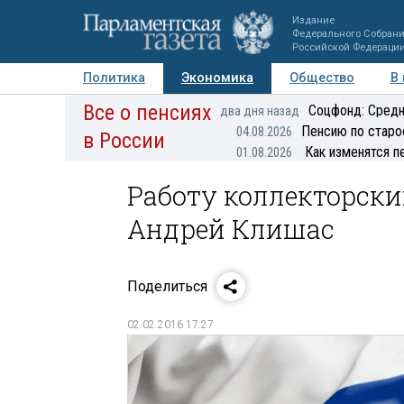
Издание
Федерального Собран
Российской Федераци
Политика
Экономика
Общество
В
Все о пенсиях
Фото
Авторы
Персоны
Мнения
Регионы
Соцфонд: Средн
два дня назад
Пенсию по старо
04.08.2026
в России
Как изменятся п
01.08.2026
Работу коллекторски
Андрей Клишас
Поделиться
02.02.2016 17:27