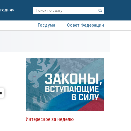
егодня»
Госдума
Совет Федерации
я
Авто
Недвижимость
Технологии
иза
Интересное за неделю