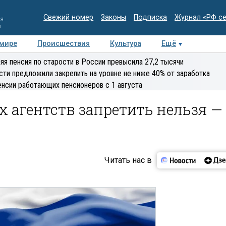
Свежий номер
Законы
Подписка
Журнал «РФ с
ия
и
 мире
Происшествия
Культура
Ещё
Медиацентр
Интервью
Колумнисты
Делова
яя пенсия по старости в России превысила 27,2 тысячи
эксперт
сти предложили закрепить на уровне не ниже 40% от заработка
енсии работающих пенсионеров с 1 августа
х агентств запретить нельзя —
Читать нас в