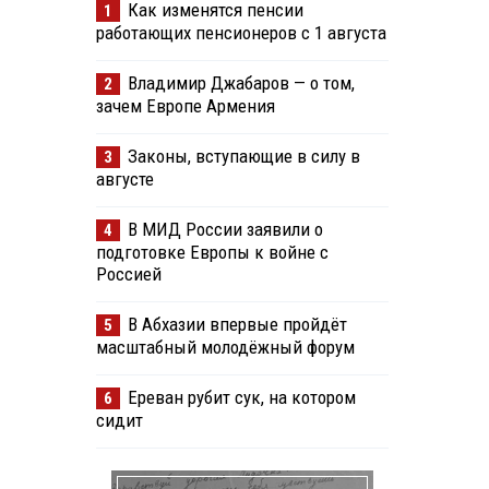
Как изменятся пенсии
1
работающих пенсионеров с 1 августа
Владимир Джабаров — о том,
2
зачем Европе Армения
Законы, вступающие в силу в
3
августе
В МИД России заявили о
4
подготовке Европы к войне с
Россией
В Абхазии впервые пройдёт
5
масштабный молодёжный форум
Ереван рубит сук, на котором
6
сидит