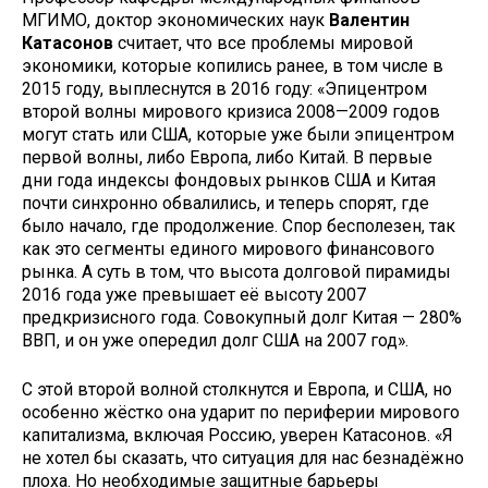
МГИМО, доктор экономических наук
Валентин
Катасонов
считает, что все проблемы мировой
экономики, которые копились ранее, в том числе в
2015 году, выплеснутся в 2016 году: «Эпицентром
второй волны мирового кризиса 2008—2009 годов
могут стать или США, которые уже были эпицентром
первой волны, либо Европа, либо Китай. В первые
дни года индексы фондовых рынков США и Китая
почти синхронно обвалились, и теперь спорят, где
было начало, где продолжение. Спор бесполезен, так
как это сегменты единого мирового финансового
рынка. А суть в том, что высота долговой пирамиды
2016 года уже превышает её высоту 2007
предкризисного года. Совокупный долг Китая — 280%
ВВП, и он уже опередил долг США на 2007 год».
С этой второй волной столкнутся и Европа, и США, но
особенно жёстко она ударит по периферии мирового
капитализма, включая Россию, уверен Катасонов. «Я
не хотел бы сказать, что ситуация для нас безнадёжно
плоха. Но необходимые защитные барьеры