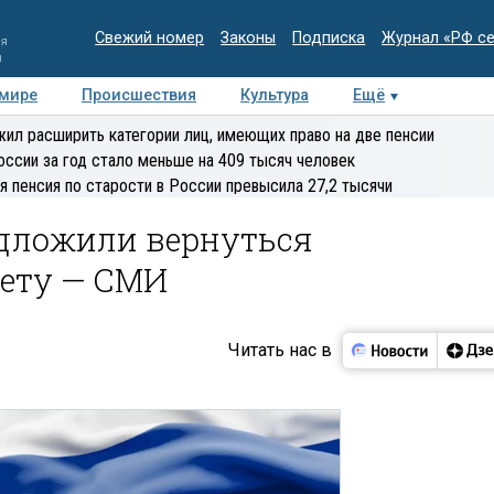
Свежий номер
Законы
Подписка
Журнал «РФ с
ия
и
 мире
Происшествия
Культура
Ещё
Медиацентр
Интервью
Колумнисты
Делова
ил расширить категории лиц, имеющих право на две пенсии
эксперт
оссии за год стало меньше на 409 тысяч человек
я пенсия по старости в России превысила 27,2 тысячи
едложили вернуться
ету — СМИ
Читать нас в