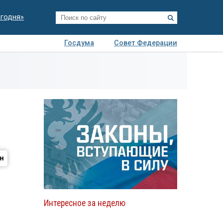
егодня»
Госдума
Совет Федерации
я
Авто
Недвижимость
Технологии
иза
Интересное за неделю