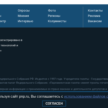
Опросы
Фото
Контакты
ы
Мнения
Регионы
Реклама
ентр
Интервью
Колумнисты
Вакансии
регистрировано в
 технологий и
8+
.
дерального Собрания РФ. Издается с 1997 года. Учредители газеты - Государств
ктов палат Федерального Собрания. «Парламентская газета» имеет пункты печати
оверная информация о принимаемых в стране законах и деятельности депутатов и
льзуя сайт pnp.ru, Вы соглашаетесь с
использованием файлов c
ехнологии
СОГЛАСЕН