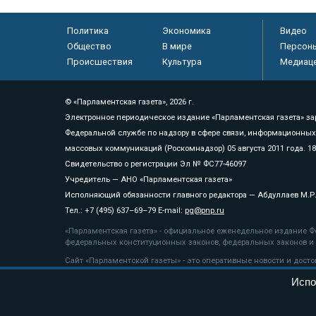
Политика
Экономика
Видео
Общество
В мире
Персон
Происшествия
Культура
Медиац
© «Парламентская газета», 2026 г.
Электронное периодическое издание «Парламентская газета» за
Федеральной службе по надзору в сфере связи, информационных
массовых коммуникаций (Роскомнадзор) 05 августа 2011 года. 1
Свидетельство о регистрации Эл № ФС77-46097
Учредитель — АНО «Парламентская газета»
Исполняющий обязанности главного редактора — Абдуллаев М.Р
Тел.: +7 (495) 637–69–79 E-mail:
pg@pnp.ru
«Парламентская газета» - официальное еженедельное издание Фе
федеральных конституционных законов, федеральных законов и а
Сайт «Парламентской газеты» - это оперативные новости и дост
«Парламентской газеты» активная ссылка на pnp.ru обязательна.
Испо
На информационном ресурсе применяются
рекомендательные т
Положение о защите персональных данных