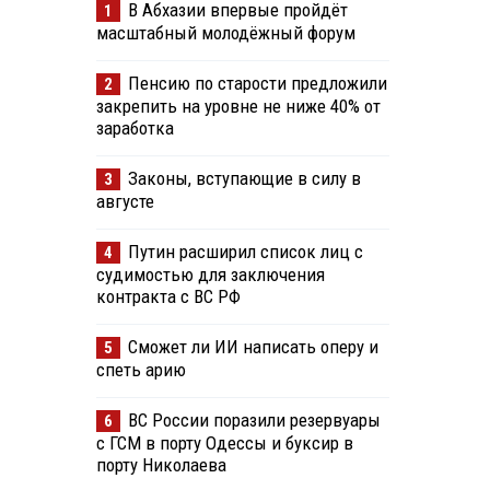
В Абхазии впервые пройдёт
1
масштабный молодёжный форум
Пенсию по старости предложили
2
закрепить на уровне не ниже 40% от
заработка
Законы, вступающие в силу в
3
августе
Путин расширил список лиц с
4
судимостью для заключения
контракта с ВС РФ
Сможет ли ИИ написать оперу и
5
спеть арию
ВС России поразили резервуары
6
с ГСМ в порту Одессы и буксир в
порту Николаева