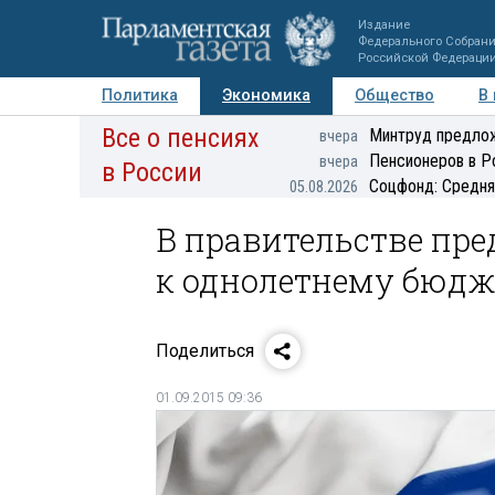
Издание
Федерального Собран
Российской Федераци
Политика
Экономика
Общество
В
Все о пенсиях
Фото
Авторы
Персоны
Мнения
Регионы
Минтруд предлож
вчера
Пенсионеров в Р
вчера
в России
Соцфонд: Средня
05.08.2026
В правительстве пр
к однолетнему бюдж
Поделиться
01.09.2015 09:36