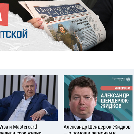
Visа и Mastercard
Александр Шендерюк-Жидков
делили срок жизни
— о помощи регионам в