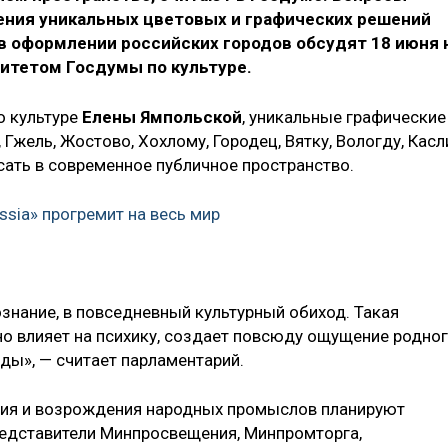
ения уникальных цветовых и графических решений
в оформлении российских городов обсудят 18 июня 
митетом Госдумы по культуре.
о культуре
Елены Ямпольской
, уникальные графические
Гжель, Жостово, Хохлому, Городец, Вятку, Вологду, Касл
сать в современное публичное пространство.
ssia» прогремит на весь мир
знание, в повседневный культурный обиход. Такая
но влияет на психику, создает повсюду ощущение родно
ды», — считает парламентарий.
ения и возрождения народных промыслов планируют
редставители Минпросвещения, Минпромторга,