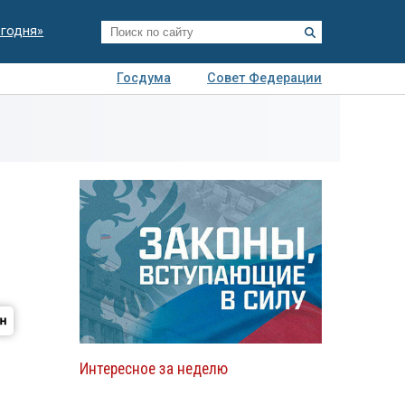
егодня»
Госдума
Совет Федерации
я
Авто
Недвижимость
Технологии
иза
Интересное за неделю