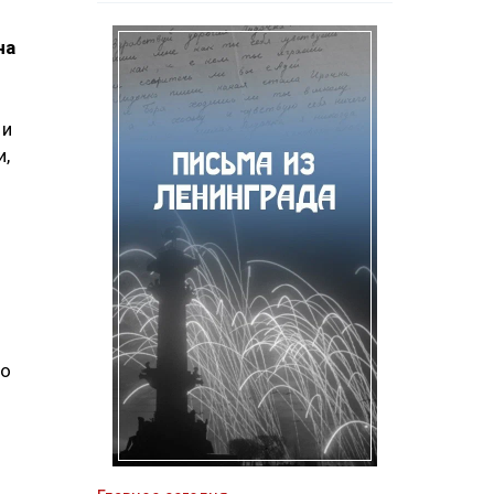
на
 и
и,
го