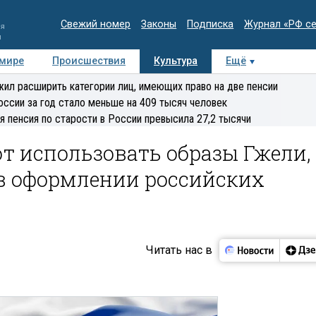
Свежий номер
Законы
Подписка
Журнал «РФ с
ия
и
 мире
Происшествия
Культура
Ещё
Медиацентр
Интервью
Колумнисты
Делова
ил расширить категории лиц, имеющих право на две пенсии
эксперт
оссии за год стало меньше на 409 тысяч человек
я пенсия по старости в России превысила 27,2 тысячи
т использовать образы Гжели,
в оформлении российских
Читать нас в