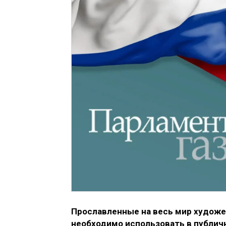
Прославленные на весь мир худож
необходимо использовать в публич