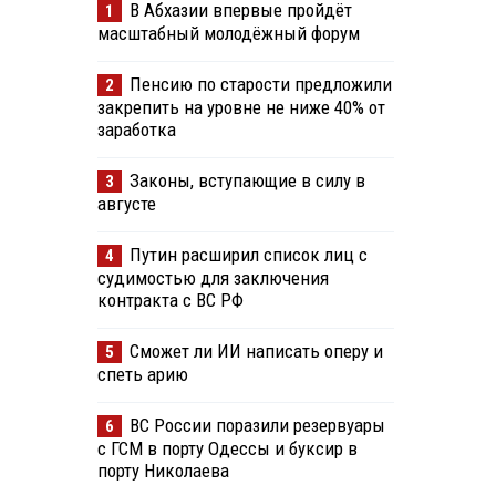
В Абхазии впервые пройдёт
1
масштабный молодёжный форум
Пенсию по старости предложили
2
закрепить на уровне не ниже 40% от
заработка
Законы, вступающие в силу в
3
августе
Путин расширил список лиц с
4
судимостью для заключения
контракта с ВС РФ
Сможет ли ИИ написать оперу и
5
спеть арию
ВС России поразили резервуары
6
с ГСМ в порту Одессы и буксир в
порту Николаева