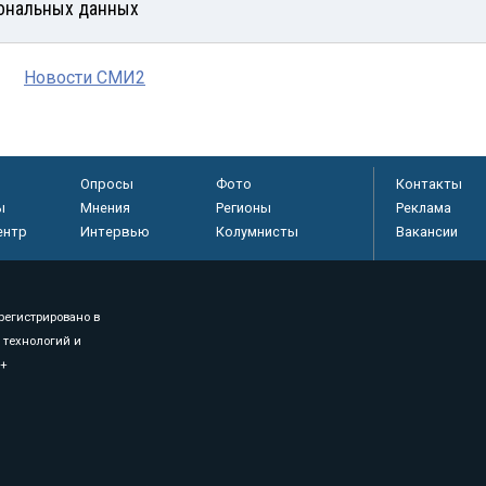
ональных данных
Новости СМИ2
Опросы
Фото
Контакты
ы
Мнения
Регионы
Реклама
ентр
Интервью
Колумнисты
Вакансии
регистрировано в
 технологий и
8+
.