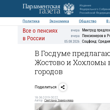
Издание
Федерального Собран
Российской Федераци
Политика
Экономика
Общество
В
Все о пенсиях
Фото
Авторы
Персоны
Мнения
Регионы
Минтруд предлож
вчера
Пенсионеров в Р
вчера
в России
Соцфонд: Средня
05.08.2026
В Госдуме предлагаю
Жостово и Хохломы 
городов
Поделиться
18.06.2019 00:22
Автор:
Светлана Заверняева