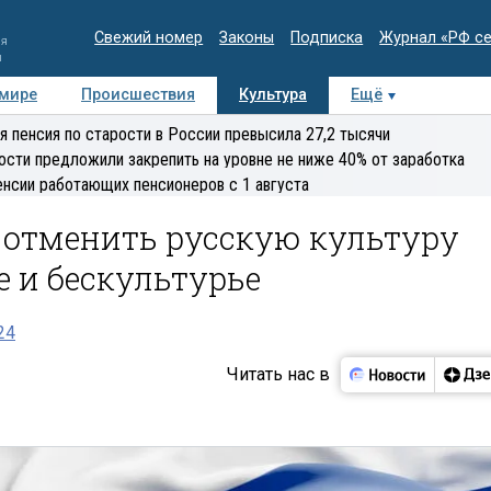
Свежий номер
Законы
Подписка
Журнал «РФ с
ия
и
 мире
Происшествия
Культура
Ещё
Медиацентр
Интервью
Колумнисты
Делова
я пенсия по старости в России превысила 27,2 тысячи
эксперт
ости предложили закрепить на уровне не ниже 40% от заработка
енсии работающих пенсионеров с 1 августа
 отменить русскую культуру
 и бескультурье
24
Читать нас в