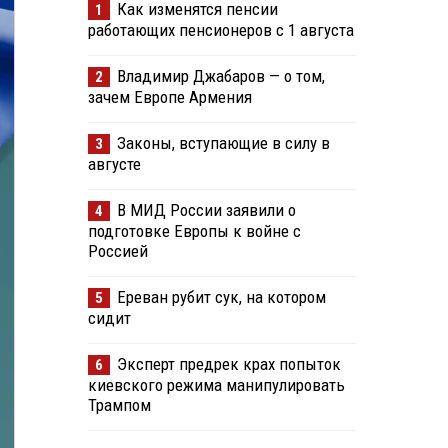
Как изменятся пенсии
1
работающих пенсионеров с 1 августа
Владимир Джабаров — о том,
2
зачем Европе Армения
Законы, вступающие в силу в
3
августе
В МИД России заявили о
4
подготовке Европы к войне с
Россией
Ереван рубит сук, на котором
5
сидит
Эксперт предрек крах попыток
6
киевского режима манипулировать
Трампом