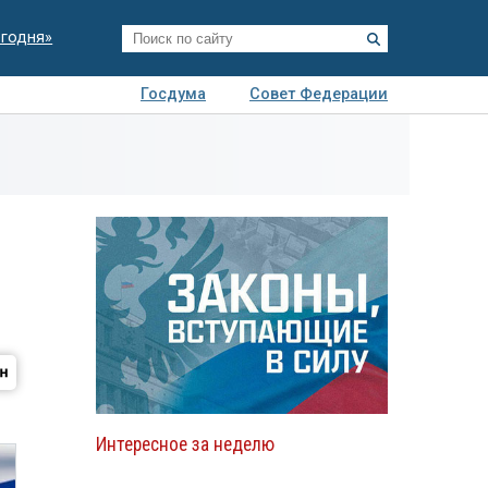
егодня»
Госдума
Совет Федерации
я
Авто
Недвижимость
Технологии
иза
Интересное за неделю