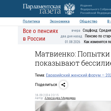
Издание
Федерального Собран
Российской Федераци
Политика
Экономика
Общество
В
Все о пенсиях
Фото
Авторы
Персоны
Мнения
Регионы
Соцфонд: Средня
вчера
Пенсию по стар
два дня назад
в России
Как изменятся п
01.08.2026
Матвиенко: Попытки
показывают бессилие
Тема:
Евразийский женский форум — 20
Поделиться
18.09.2024 20:15
Автор:
Александра Медведева