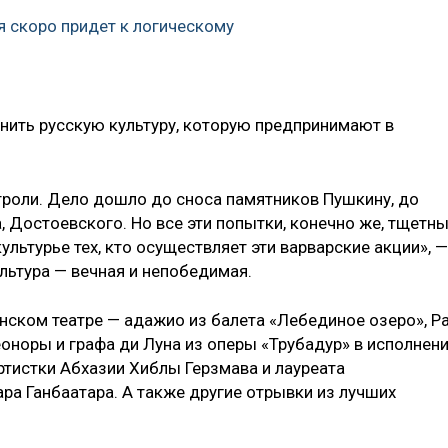
я скоро придет к логическому
нить русскую культуру, которую предпринимают в
строли. Дело дошло до сноса памятников Пушкину, до
, Достоевского. Но все эти попытки, конечно же, тщетны
льтурье тех, кто осуществляет эти варварские акции», —
ультура — вечная и непобедимая.
нском театре — адажио из балета «Лебединое озеро», P
Леоноры и графа ди Луна из оперы «Трубадур» в исполнен
ртистки Абхазии Хиблы Герзмава и лауреата
а Ганбаатара. А также другие отрывки из лучших