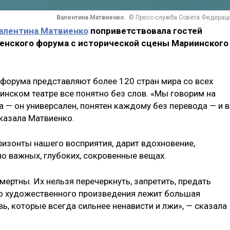
Валентина Матвиенко.
© Пресс-служба Совета Федерац
алентина Матвиенко
поприветствовала гостей
женского форума с исторической сцены Мариинского
 форума представляют более 120 стран мира со всех
инском театре все понятно без слов. «Мы говорим на
а — он универсален, понятен каждому без перевода — и в
сказала Матвиенко.
ризонты нашего восприятия, дарит вдохновение,
о важных, глубоких, сокровенные вещах.
мертны. Их нельзя перечеркнуть, запретить, предать
го художественного произведения лежит большая
ь, которые всегда сильнее ненависти и лжи», — сказала