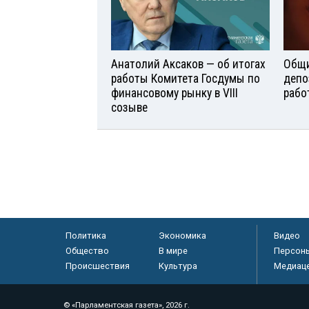
Анатолий Аксаков — об итогах
Общи
работы Комитета Госдумы по
депо
финансовому рынку в VIII
рабо
созыве
Политика
Экономика
Видео
Общество
В мире
Персон
Происшествия
Культура
Медиац
© «Парламентская газета», 2026 г.