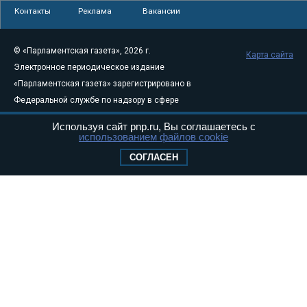
Контакты
Реклама
Вакансии
© «Парламентская газета», 2026 г.
Карта сайта
Электронное периодическое издание
«Парламентская газета» зарегистрировано в
Федеральной службе по надзору в сфере
связи, информационных технологий и
Используя сайт pnp.ru, Вы соглашаетесь с
массовых коммуникаций (Роскомнадзор) 05
использованием файлов cookie
августа 2011 года. 18+
СОГЛАСЕН
Свидетельство о регистрации Эл № ФС77-
46097
Учредитель — АНО «Парламентская газета»
Исполняющий обязанности главного
редактора — Абдуллаев М.Р.
Тел.: +7 (495) 637–69–79 E-mail:
pg@pnp.ru
«Парламентская газета» - официальное еженедельное издание
Федерального Собрания РФ. Издается с 1997 года. Учредители
газеты - Государственная Дума и Совет Федерации РФ. Официальный
публикатор федеральных конституционных законов, федеральных