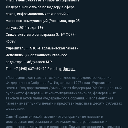
«Парламентская газета» зарегистрировано в
Федеральной службе по надзору в сфере
связи, информационных технологий и
массовых коммуникаций (Роскомнадзор) 05
августа 2011 года. 18+
Свидетельство о регистрации Эл № ФС77-
46097
Учредитель — АНО «Парламентская газета»
Исполняющий обязанности главного
редактора — Абдуллаев М.Р.
Тел.: +7 (495) 637–69–79 E-mail:
pg@pnp.ru
«Парламентская газета» - официальное еженедельное издание
Федерального Собрания РФ. Издается с 1997 года. Учредители
газеты - Государственная Дума и Совет Федерации РФ. Официальный
публикатор федеральных конституционных законов, федеральных
законов и актов палат Федерального Собрания. «Парламентская
газета» имеет пункты печати и представительства в десяти субъектах
федерации.
Сайт «Парламентской газеты» - это оперативные новости и
достоверная информация о принимаемых в стране законах и
деятельности депутатов и сенаторов. При использовании материалов