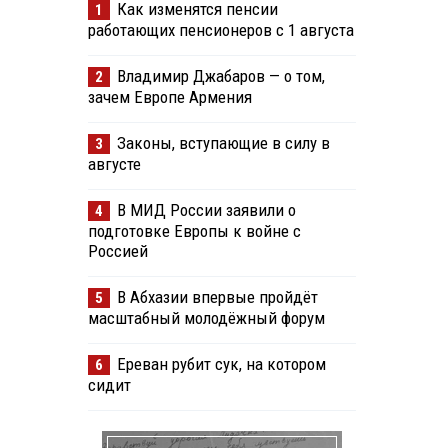
Как изменятся пенсии
1
работающих пенсионеров с 1 августа
Владимир Джабаров — о том,
2
зачем Европе Армения
Законы, вступающие в силу в
3
августе
В МИД России заявили о
4
подготовке Европы к войне с
Россией
В Абхазии впервые пройдёт
5
масштабный молодёжный форум
Ереван рубит сук, на котором
6
сидит