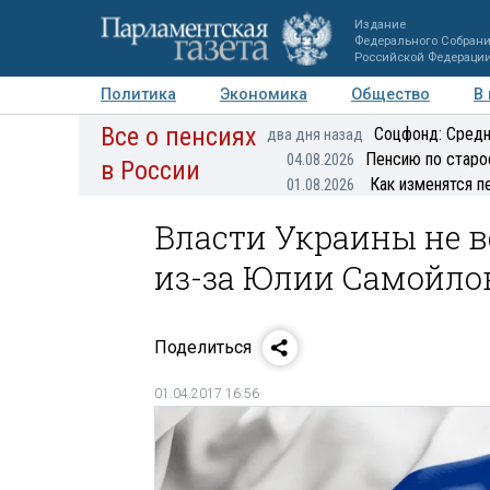
Издание
Федерального Собран
Российской Федераци
Политика
Экономика
Общество
В
Все о пенсиях
Фото
Авторы
Персоны
Мнения
Регионы
Соцфонд: Средн
два дня назад
Пенсию по старо
04.08.2026
в России
Как изменятся п
01.08.2026
Власти Украины не в
из-за Юлии Самойло
Поделиться
01.04.2017 16:56