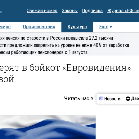
Свежий номер
Законы
Подписка
Журнал «РФ с
ия
и
 мире
Происшествия
Культура
Ещё
Медиацентр
Интервью
Колумнисты
Делова
яя пенсия по старости в России превысила 27,2 тысячи
эксперт
сти предложили закрепить на уровне не ниже 40% от заработка
енсии работающих пенсионеров с 1 августа
ерят в бойкот «Евровидения»
вой
Читать нас в