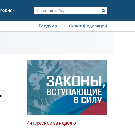
егодня»
Госдума
Совет Федерации
я
Авто
Недвижимость
Технологии
иза
Интересное за неделю