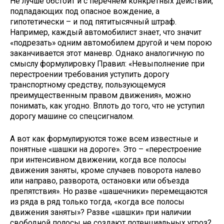
Не лучше обстоит и с перечнем конкретных действий,
подпадающих под опасное вождение, а
гипотетически – и под пятитысячный штраф.
Например, каждый автомобилист знает, что значит
«подрезать» одним автомобилем другой и чем порою
заканчивается этот маневр. Однако аналогичную по
смыслу формулировку Правил: «Невыполнение при
перестроении требования уступить дорогу
транспортному средству, пользующемуся
преимущественным правом движения», можно
понимать, как угодно. Вплоть до того, что не уступил
дорогу машине со спецсигналом.
А вот как формулируются тоже всем известные и
понятные «шашки на дороге». Это – «перестроение
при интенсивном движении, когда все полосы
движения заняты, кроме случаев поворота налево
или направо, разворота, остановки или объезда
препятствия». Но разве «шашечники» перемещаются
из ряда в ряд только тогда, «когда все полосы
движения заняты»? Разве «шашки» при наличии
свободной полосы не создают потенциальных угроз?