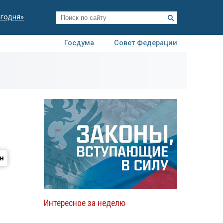
егодня»
Госдума
Совет Федерации
я
Авто
Недвижимость
Технологии
иза
Интересное за неделю