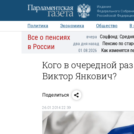
Издание
Федерального Собран
Российской Федераци
Политика
Экономика
Общество
В
Все о пенсиях
Фото
Авторы
Персоны
Мнения
Регионы
Соцфонд: Средня
вчера
Пенсию по стар
два дня назад
в России
Как изменятся п
01.08.2026
Кого в очередной ра
Виктор Янкович?
Поделиться
26.01.2014 22:39