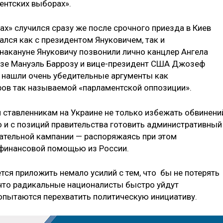
ентских выборах».
рах» случился сразу же после срочного приезда в Киев
лся как с президентом Януковичем, так и
 накануне Януковичу позвонили лично канцлер Ангела
зе Мануэль Баррозу и вице-президент США Джозеф
 нашли очень убедительные аргументы как
еров так называемой «парламентской оппозиции».
 ставленникам на Украине не только избежать обвинени
о и с позиций правительства готовить административный
ательной кампании — распоряжаясь при этом
 финансовой помощью из России.
тся приложить немало усилий с тем, что бы не потерять
, что радикальные националисты быстро уйдут
попытаются перехватить политическую инициативу.