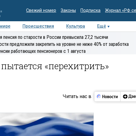
Свежий номер
Законы
Подписка
Журнал «РФ с
ия
и
 мире
Происшествия
Культура
Ещё
Медиацентр
Интервью
Колумнисты
Делова
я пенсия по старости в России превысила 27,2 тысячи
эксперт
ости предложили закрепить на уровне не ниже 40% от заработка
енсии работающих пенсионеров с 1 августа
з пытается «перехитрить»
Читать нас в