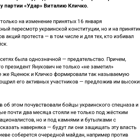
у партии «Удар» Виталию Кличко.
 только на изменение принятых 16 января
ный пересмотр украинской конституции, но и на приняти
в акций протеста — в том числе и для тех, кто избивал
ск.
 сетях была однозначной — предательство. Причем,
то президент Янукович не только «не заметил»
те же Яценюк и Кличко формировали так называемую
оощрил его активных участников — предложив им высоки
в об этом почувствовали бойцы украинского спецназа и
ые почти два месяца стояли не только под жёстким
ционалистов, но и под камнями и бутылками с
сказать наверняка — будут ли они защищать эту власть
 Киеве соберется очередной майдан, например против