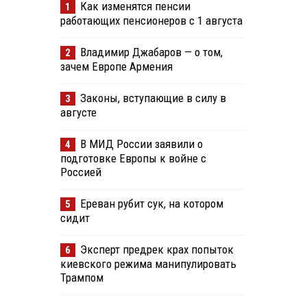
Как изменятся пенсии
1
работающих пенсионеров с 1 августа
Владимир Джабаров — о том,
2
зачем Европе Армения
Законы, вступающие в силу в
3
августе
В МИД России заявили о
4
подготовке Европы к войне с
Россией
Ереван рубит сук, на котором
5
сидит
Эксперт предрек крах попыток
6
киевского режима манипулировать
Трампом