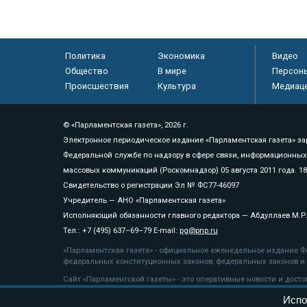
Политика
Экономика
Видео
Общество
В мире
Персон
Происшествия
Культура
Медиац
© «Парламентская газета», 2026 г.
Электронное периодическое издание «Парламентская газета» за
Федеральной службе по надзору в сфере связи, информационных
массовых коммуникаций (Роскомнадзор) 05 августа 2011 года. 1
Свидетельство о регистрации Эл № ФС77-46097
Учредитель — АНО «Парламентская газета»
Исполняющий обязанности главного редактора — Абдуллаев М.Р
Тел.: +7 (495) 637–69–79 E-mail:
pg@pnp.ru
«Парламентская газета» - официальное еженедельное издание Фе
федеральных конституционных законов, федеральных законов и а
Сайт «Парламентской газеты» - это оперативные новости и дост
«Парламентской газеты» активная ссылка на pnp.ru обязательна.
Испо