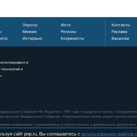
Опросы
Фото
Контакты
ы
Мнения
Регионы
Реклама
ентр
Интервью
Колумнисты
Вакансии
регистрировано в
 технологий и
8+
.
дерального Собрания РФ. Издается с 1997 года. Учредители газеты - Государств
ктов палат Федерального Собрания. «Парламентская газета» имеет пункты печати
оверная информация о принимаемых в стране законах и деятельности депутатов и
льзуя сайт pnp.ru, Вы соглашаетесь с
использованием файлов c