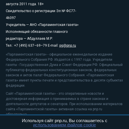
августа 2011 года. 18+
Свидетельство о регистрации Эл № ФС77-
46097
Учредитель — АНО «Парламентская газета»
Исполняющий обязанности главного
редактора — Абдуллаев М.Р.
Тел.: +7 (495) 637–69–79 E-mail:
pg@pnp.ru
«Парламентская газета» - официальное еженедельное издание
Федерального Собрания РФ. Издается с 1997 года. Учредители
газеты - Государственная Дума и Совет Федерации РФ. Официальный
публикатор федеральных конституционных законов, федеральных
законов и актов палат Федерального Собрания. «Парламентская
газета» имеет пункты печати и представительства в десяти субъектах
федерации.
Сайт «Парламентской газеты» - это оперативные новости и
достоверная информация о принимаемых в стране законах и
деятельности депутатов и сенаторов. При использовании материалов
сайта «Парламентской газеты» активная ссылка на pnp.ru
обязательна.
Используя сайт pnp.ru, Вы соглашаетесь с
На информационном ресурсе применяются
рекомендательные
использованием файлов cookie
технологии