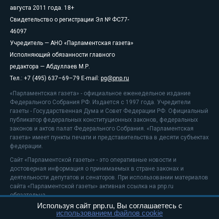
августа 2011 года. 18+
Свидетельство о регистрации Эл № ФС77-
46097
Учредитель — АНО «Парламентская газета»
Исполняющий обязанности главного
редактора — Абдуллаев М.Р.
Тел.: +7 (495) 637–69–79 E-mail:
pg@pnp.ru
«Парламентская газета» - официальное еженедельное издание
Федерального Собрания РФ. Издается с 1997 года. Учредители
газеты - Государственная Дума и Совет Федерации РФ. Официальный
публикатор федеральных конституционных законов, федеральных
законов и актов палат Федерального Собрания. «Парламентская
газета» имеет пункты печати и представительства в десяти субъектах
федерации.
Сайт «Парламентской газеты» - это оперативные новости и
достоверная информация о принимаемых в стране законах и
деятельности депутатов и сенаторов. При использовании материалов
сайта «Парламентской газеты» активная ссылка на pnp.ru
обязательна.
Используя сайт pnp.ru, Вы соглашаетесь с
На информационном ресурсе применяются
рекомендательные
использованием файлов cookie
технологии