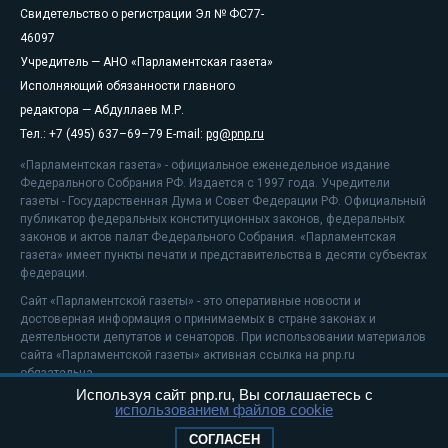
Свидетельство о регистрации Эл № ФС77-
46097
Учредитель — АНО «Парламентская газета»
Исполняющий обязанности главного
редактора — Абдуллаев М.Р.
Тел.: +7 (495) 637–69–79 E-mail:
pg@pnp.ru
«Парламентская газета» - официальное еженедельное издание
Федерального Собрания РФ. Издается с 1997 года. Учредители
газеты - Государственная Дума и Совет Федерации РФ. Официальный
публикатор федеральных конституционных законов, федеральных
законов и актов палат Федерального Собрания. «Парламентская
газета» имеет пункты печати и представительства в десяти субъектах
федерации.
Сайт «Парламентской газеты» - это оперативные новости и
достоверная информация о принимаемых в стране законах и
деятельности депутатов и сенаторов. При использовании материалов
сайта «Парламентской газеты» активная ссылка на pnp.ru
обязательна.
Используя сайт pnp.ru, Вы соглашаетесь с
На информационном ресурсе применяются
рекомендательные
использованием файлов cookie
технологии
Положение о защите персональных данных
СОГЛАСЕН