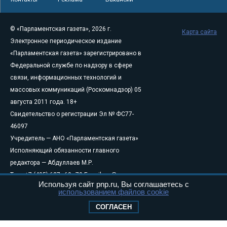
© «Парламентская газета», 2026 г.
Карта сайта
Электронное периодическое издание
«Парламентская газета» зарегистрировано в
Федеральной службе по надзору в сфере
связи, информационных технологий и
массовых коммуникаций (Роскомнадзор) 05
августа 2011 года. 18+
Свидетельство о регистрации Эл № ФС77-
46097
Учредитель — АНО «Парламентская газета»
Исполняющий обязанности главного
редактора — Абдуллаев М.Р.
Тел.: +7 (495) 637–69–79 E-mail:
pg@pnp.ru
Используя сайт pnp.ru, Вы соглашаетесь с
«Парламентская газета» - официальное еженедельное издание
использованием файлов cookie
Федерального Собрания РФ. Издается с 1997 года. Учредители
СОГЛАСЕН
газеты - Государственная Дума и Совет Федерации РФ. Официальный
публикатор федеральных конституционных законов, федеральных