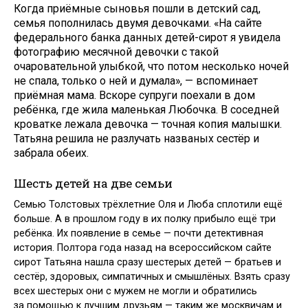
Когда приёмные сыновья пошли в детский сад,
семья пополнилась двумя девочками. «На сайте
федерального банка данных детей-сирот я увидела
фотографию месячной девочки с такой
очаровательной улыбкой, что потом несколько ночей
не спала, только о ней и думала», — вспоминает
приёмная мама. Вскоре супруги поехали в дом
ребёнка, где жила маленькая Любочка. В соседней
кроватке лежала девочка — точная копия малышки.
Татьяна решила не разлучать названых сестёр и
забрала обеих.
Шесть детей на две семьи
Семью Толстовых трёхлетние Оля и Люба сплотили ещё
больше. А в прошлом году в их полку прибыло ещё три
ребёнка. Их появление в семье — почти детективная
история. Полтора года назад на всероссийском сайте
сирот Татьяна нашла сразу шестерых детей — братьев и
сестёр, здоровых, симпатичных и смышлёных. Взять сразу
всех шестерых они с мужем не могли и обратились
за помощью к лучшим друзьям — таким же москвичам и