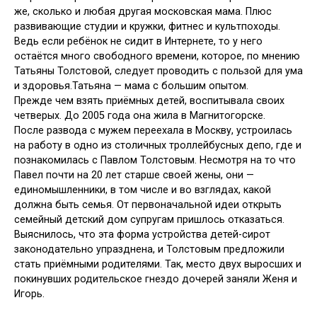
же, сколько и любая другая московская мама. Плюс
развивающие студии и кружки, фитнес и культпоходы.
Ведь если ребёнок не сидит в Интернете, то у него
остаётся много свободного времени, которое, по мнению
Татьяны Толстовой, следует проводить с пользой для ума
и здоровья.Татьяна — мама с большим опытом.
Прежде чем взять приёмных детей, воспитывала своих
четверых. До 2005 года она жила в Магнитогорске.
После развода с мужем переехала в Москву, устроилась
на работу в одно из столичных троллейбусных депо, где и
познакомилась с Павлом Толстовым. Несмотря на то что
Павел почти на 20 лет старше своей жены, они —
единомышленники, в том числе и во взглядах, какой
должна быть семья. От первоначальной идеи открыть
семейный детский дом супругам пришлось отказаться.
Выяснилось, что эта форма устройства детей-сирот
законодательно упразднена, и Толстовым предложили
стать приёмными родителями. Так, место двух выросших и
покинувших родительское гнездо дочерей заняли Женя и
Игорь.