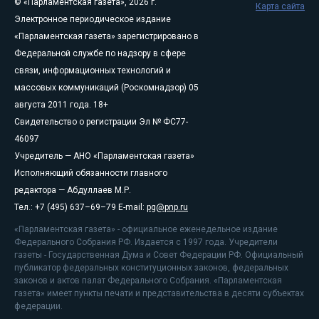
© «Парламентская газета», 2026 г.
Карта сайта
Электронное периодическое издание
«Парламентская газета» зарегистрировано в
Федеральной службе по надзору в сфере
связи, информационных технологий и
массовых коммуникаций (Роскомнадзор) 05
августа 2011 года. 18+
Свидетельство о регистрации Эл № ФС77-
46097
Учредитель — АНО «Парламентская газета»
Исполняющий обязанности главного
редактора — Абдуллаев М.Р.
Тел.: +7 (495) 637–69–79 E-mail:
pg@pnp.ru
«Парламентская газета» - официальное еженедельное издание
Федерального Собрания РФ. Издается с 1997 года. Учредители
газеты - Государственная Дума и Совет Федерации РФ. Официальный
публикатор федеральных конституционных законов, федеральных
законов и актов палат Федерального Собрания. «Парламентская
газета» имеет пункты печати и представительства в десяти субъектах
федерации.