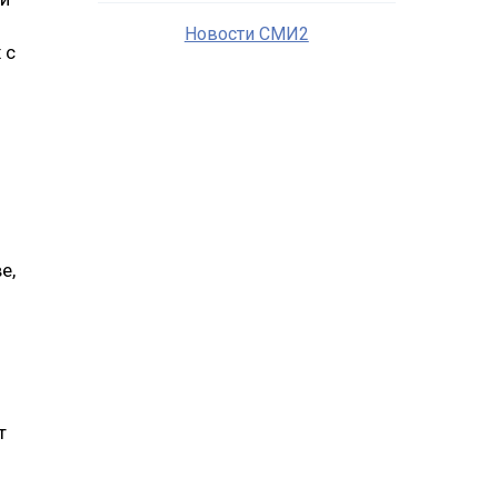
Новости СМИ2
 с
е,
т