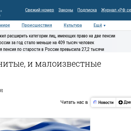
Свежий номер
Законы
Подписка
Журнал «РФ с
ия
и
 мире
Происшествия
Культура
Ещё
Медиацентр
Интервью
Колумнисты
Делова
ил расширить категории лиц, имеющих право на две пенсии
эксперт
оссии за год стало меньше на 409 тысяч человек
я пенсия по старости в России превысила 27,2 тысячи
нитые, и малоизвестные
я
Читать нас в