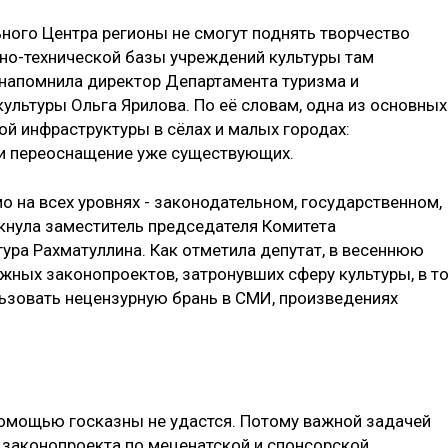
ого Центра регионы не смогут поднять творчество
но-технической базы учреждений культуры там
- напомнила директор Департамента туризма и
ультуры Ольга Ярилова. По её словам, одна из основных
ой инфраструктуры в сёлах и малых городах:
 и переоснащение уже существующих.
 на всех уровнях - законодательном, государственном,
ркнула заместитель председателя Комитета
ура Рахматуллина. Как отметила депутат, в весеннюю
жных законопроектов, затронувших сферу культуры, в т
льзовать нецензурную брань в СМИ, произведениях
помощью госказны не удастся. Потому важной задачей
 законопроекта по меценатской и спонсорской