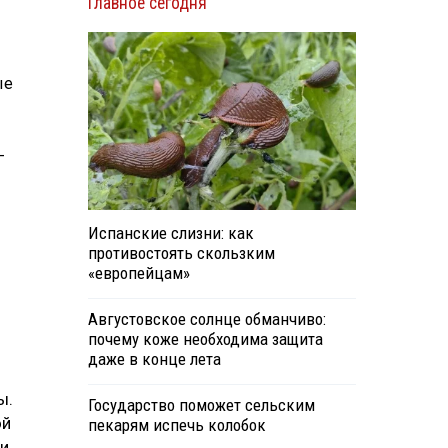
Главное сегодня
ые
-
Испанские слизни: как
противостоять скользким
«европейцам»
Августовское солнце обманчиво:
почему коже необходима защита
даже в конце лета
ы.
Государство поможет сельским
ой
пекарям испечь колобок
ли