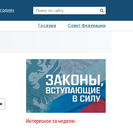
егодня»
Госдума
Совет Федерации
я
Авто
Недвижимость
Технологии
иза
Интересное за неделю