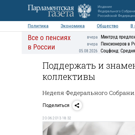
Издание
Федерального Собран
Российской Федераци
Политика
Экономика
Общество
В
Все о пенсиях
Фото
Авторы
Персоны
Мнения
Регионы
Минтруд предлож
вчера
Пенсионеров в Р
вчера
в России
Соцфонд: Средня
05.08.2026
Поддержать и знаме
коллективы
Неделя Федерального Собрани
Поделиться
20.06.2013 18:32