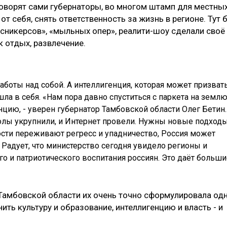
говорят сами губернаторы, во многом штамп для местны
от себя, снять ответственность за жизнь в регионе. Тут 
 «сникерсов», «мыльных опер», реалити-шоу сделали своё
к отдых, развлечение.
работы над собой. А интеллигенция, которая может призват
шла в себя. «Нам пора давно спуститься с паркета на землю
цию, - уверен губернатор Тамбовской области Олег Бетин.
колы укрупнили, и Интернет провели. Нужны новые подходы
ости переживают регресс и упадничество, Россия может
 Радует, что министерство сегодня увидело регионы и
го и патриотического воспитания россиян. Это даёт больши
 Тамбовской области их очень точно сформулировала од
ить культуру и образование, интеллигенцию и власть - и