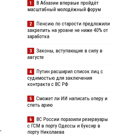
В Абхазии впервые пройдёт
1
масштабный молодёжный форум
Пенсию по старости предложили
2
закрепить на уровне не ниже 40% от
заработка
Законы, вступающие в силу в
3
августе
Путин расширил список лиц с
4
судимостью для заключения
контракта с ВС РФ
Сможет ли ИИ написать оперу и
5
спеть арию
ВС России поразили резервуары
6
с ГСМ в порту Одессы и буксир в
-
порту Николаева