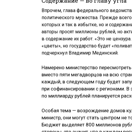
Содержание — во главу угла
Впрочем, глава федерального ведомства
политического мужества. Прежде всего 
которых и так в избытке, но и содержа
авторы просят миллионы рублей, но ак
в содержание их работ. «Это не цензура.
«цветы», но государство будет «поливат
подчеркнул Владимир Мединский.
Намерено министерство пересмотреть 
вместо пяти мегадворцов на всю стра
каждый, в следующем году будет зап
при софинансировании с регионами. В 
по миллиарду рублей планируется расх
Особая тема — возрождение домов кул
министр, они могут стать центром не т
Бюджет выделяет 800 миллионов рублей
стороны, это значит, что в каждом ре