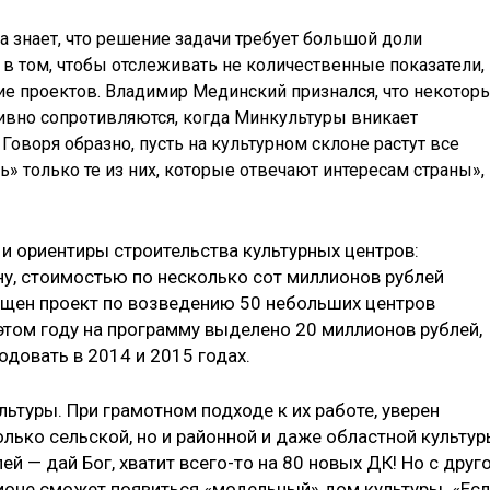
 знает, что решение задачи требует большой доли
в том, чтобы отслеживать не количественные показатели,
ние проектов. Владимир Мединский признался, что некотор
тивно сопротивляются, когда Минкультуры вникает
 Говоря образно, пусть на культурном склоне растут все
ь» только те из них, которые отвечают интересам страны», 
и ориентиры строительства культурных центров:
ну, стоимостью по несколько сот миллионов рублей
ущен проект по возведению 50 небольших центров
этом году на программу выделено 20 миллионов рублей,
одовать в 2014 и 2015 годах.
ьтуры. При грамотном подходе к их работе, уверен
олько сельской, но и районной и даже областной культур
 — дай Бог, хватит всего-то на 80 новых ДК! Но с друг
гионе сможет появиться «модельный» дом культуры. «Ес