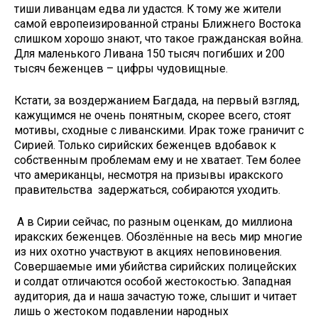
тиши ливанцам едва ли удастся. К тому же жители
самой европеизированной страны Ближнего Востока
слишком хорошо знают, что такое гражданская война.
Для маленького Ливана 150 тысяч погибших и 200
тысяч беженцев – цифры чудовищные.
Кстати, за воздержанием Багдада, на первый взгляд,
кажущимся не очень понятным, скорее всего, стоят
мотивы, сходные с ливанскими. Ирак тоже граничит с
Сирией. Только сирийских беженцев вдобавок к
собственным проблемам ему и не хватает. Тем более
что американцы, несмотря на призывы иракского
правительства задержаться, собираются уходить.
А в Сирии сейчас, по разным оценкам, до миллиона
иракских беженцев. Обозлённые на весь мир многие
из них охотно участвуют в акциях неповиновения.
Совершаемые ими убийства сирийских полицейских
и солдат отличаются особой жестокостью. Западная
аудитория, да и наша зачастую тоже, слышит и читает
лишь о жестоком подавлении народных