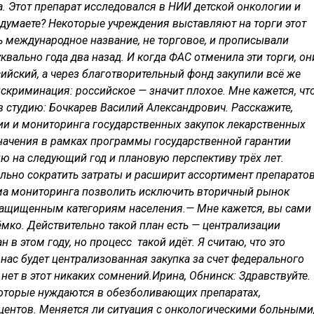
а. Этот препарат исследовался в НИИ детской онкологии и
 думаете? Некоторые учреждения выставляют на торги этот
ь международное название, не торговое, и прописывали
вально года два назад. И когда ФАС отменила эти торги, он
сийский, а через благотворительный фонд закупили всё же
искриминация: российское — значит плохое. Мне кажется, чт
в студию: Бочкарев Василий Александрович. Расскажите,
ии и мониторинга государственных закупок лекарственных
начения в рамках программы государственной гарантии
 на следующий год и плановую перспективу трёх лет.
льно сократить затраты и расширит ассортимент препарато
тема мониторинга позволить исключить вторичный рынок
защищенным категориям населения.
— Мне кажется, вы сами
 ёмко. Действительно такой план есть — централизации
н в этом году, но процесс такой идёт. Я считаю, что это
нас будет централизованная закупка за счет федерального
нет в этот никаких сомнений.
Ирина, Обнинск: Здравствуйте.
которые нуждаются в обезболивающих препаратах,
центов. Меняется ли ситуация с онкологическими больными