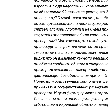
получается, что это априори препараты 
взрослые люди недостойны нормальных л
не обязательно 99-летние пациенты, это
по возрасту? С моей точки зрения, это а
об импортозамещении и производим рос
считаем априори плохими и не будем при
так, чтобы эти препараты были хорошими
препаратам? Мне кажется, что такой путь
производится огромное количество препа
такой аспект. Если, например, врач, при
видит, что он вызывает какую-то реакцию,
он обязан сообщить об этом в специаль
пример. Несколько лет назад, я работал 
дактиномецин без объяснения причин. Эт
Привозили родственники как-то из-за гра
применять в государственных учреждения
препарата. И одна фирма, прилагая огро
Сначала они стали производить дженерик
субстанцию в Кировской области и налад