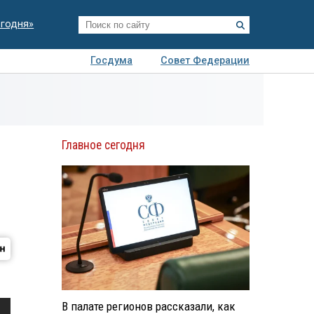
егодня»
Госдума
Совет Федерации
я
Авто
Недвижимость
Технологии
иза
Главное сегодня
В палате регионов рассказали, как