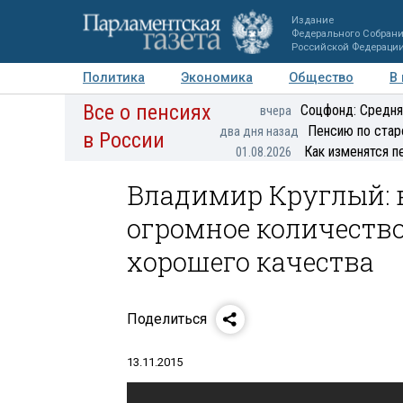
Издание
Федерального Собран
Российской Федераци
Политика
Экономика
Общество
В
Все о пенсиях
Фото
Авторы
Персоны
Мнения
Регионы
Соцфонд: Средня
вчера
Пенсию по стар
два дня назад
в России
Как изменятся п
01.08.2026
Владимир Круглый: 
огромное количеств
хорошего качества
Поделиться
13.11.2015