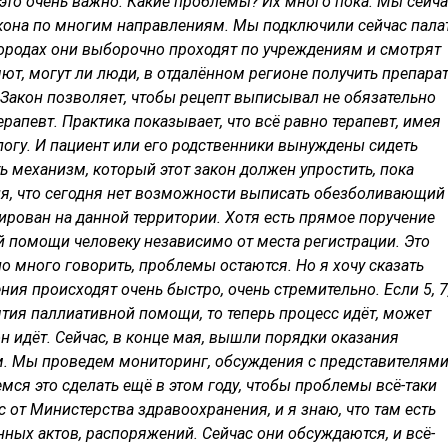
это очень важно. Какие проблемы? Их много пока. Мы сейча
кона по многим направлениям. Мы подключили сейчас пала
ородах они выборочно проходят по учреждениям и смотрят
т, могут ли люди, в отдалённом регионе получить препара
 Закон позволяет, чтобы рецепт выписывал не обязательно
ерапевт. Практика показывает, что всё равно терапевт, имея
ологу. И пациент или его родственники вынуждены сидеть
ть механизм, который этот закон должен упростить, пока
ция, что сегодня нет возможности выписать обезболивающий
рирован на данной территории. Хотя есть прямое поручение
й помощи человеку независимо от места регистрации. Это
о много говорить, проблемы остаются. Но я хочу сказать
ния происходят очень быстро, очень стремительно. Если 5, 7
ятия паллиативной помощи, то теперь процесс идёт, может
 он идёт. Сейчас, в конце мая, вышли порядки оказания
. Мы проведем мониторинг, обсуждения с представителям
мся это сделать ещё в этом году, чтобы проблемы всё-таки
 от Министерства здравоохранения, и я знаю, что там есть
ных актов, распоряжений. Сейчас они обсуждаются, и всё-