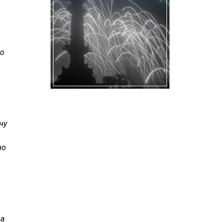
но
ну
но
ва