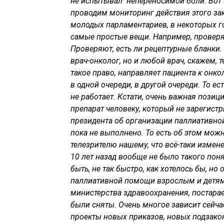
не испытывал непереносимой боли. Вот 
проводим мониторинг действия этого за
молодых парламентариев, в некоторых г
самые простые вещи. Например, проверяю
Проверяют, есть ли рецептурные бланки.
врач-онколог, но и любой врач, скажем, т
такое право, направляет пациента к онк
в одной очереди, в другой очереди. То ес
не работает. Кстати, очень важная пози
препарат человеку, который не зарегист
президента об организации паллиативно
пока не выполнено. То есть об этом можн
телезрителю нашему, что всё-таки измене
10 лет назад вообще не было такого пон
быть, не так быстро, как хотелось бы, но
паллиативной помощи взрослым и детям
министерства здравоохранения, постарае
были сняты. Очень многое зависит сейчас
проекты новых приказов, новых подзакон