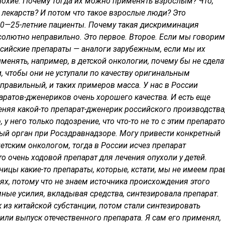
плохие. Почему тогда их можно применять взрослым? Что,
екарств? И потом что такое взрослые люди? Это
 20—25-летние пациенты. Почему такая дискриминация
бсолютно неправильно. Это первое. Второе. Если мы говорим
сийские препараты — аналоги зарубежным, если мы их
менять, например, в детской онкологии, почему бы не сдела
, чтобы они не уступали по качеству оригинальным
 правильный, и таких примеров масса. У нас в России
ратов-дженериков очень хорошего качества. И есть еще
меняя какой-то препарат-дженерик российского производства
 у него только подозрение, что что-то не то с этим препарато
ный орган при Росздравнадзоре. Могу привести конкретный
детским онкологом, тогда в России исчез препарат
о очень ходовой препарат для лечения опухоли у детей.
ницы какие-то препараты, которые, кстати, мы не имеем пра
х, потому что не знаем источника происхождения этого
мные усилия, вкладывая средства, синтезировала препарат.
 из китайской субстанции, потом стали синтезировать
или выпуск отечественного препарата. Я сам его применял,