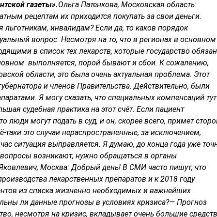
нтской газеты».
Ольга Патенкова, Московская область:
атным рецептам их приходится покупать за свои деньги.
 льготникам, инвалидам? Если да, то каков порядок
уальный вопрос. Несмотря на то, что в регионах в основном
дящими в список тех лекарств, которые государство обяза
сновном выполняется, порой бывают и сбои. К сожалению,
ловской области, это была очень актуальная проблема. Этот
убернатора и членов Правительства. Действительно, были
паратами. Я могу сказать, что специальных компенсаций тут
льшая судебная практика на этот счёт. Если пациент
то люди могут подать в суд, и он, скорее всего, примет сторо
всё-таки это случаи нераспространенные, за исключением,
час ситуация выправляется. Я думаю, до конца года уже точ
е вопросы возникают, нужно обращаться в органы
Яковлевич, Москва: Добрый день! В СМИ часто пишут, что
роизводства лекарственных препаратов и к 2018 году
ентов из списка жизненно необходимых и важнейших
льны ли данные прогнозы в условиях кризиса?
— Прогноз
тво, несмотря на кризис, вкладывает очень большие средст