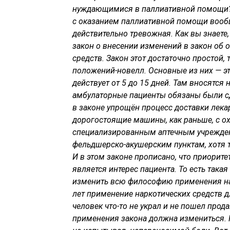
нуждающимися в паллиативной помощи
с оказанием паллиативной помощи вообщ
действительно тревожная. Как вы знаете,
закон о внесении изменений в закон об
средств. Закон этот достаточно простой, 
положений-новелл. Основные из них — это
действует от 5 до 15 дней. Там вносятс
амбулаторные пациенты обязаны были сд
в законе упрощён процесс доставки лекар
дорогостоящие машины, как раньше, с ох
специализированным аптечным учрежден
фельдшерско-акушерским пунктам, хотя т
И в этом законе прописано, что приорит
является интерес пациента. То есть так
изменить всю философию применения нар
лет применение наркотических средств д
человек что-то не украл и не пошел прода
применения закона должна измениться. Н