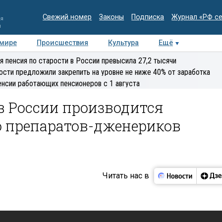
Свежий номер
Законы
Подписка
Журнал «РФ с
ия
и
 мире
Происшествия
Культура
Ещё
Медиацентр
Интервью
Колумнисты
Делова
я пенсия по старости в России превысила 27,2 тысячи
эксперт
ости предложили закрепить на уровне не ниже 40% от заработка
енсии работающих пенсионеров с 1 августа
в России производится
о препаратов-дженериков
Читать нас в