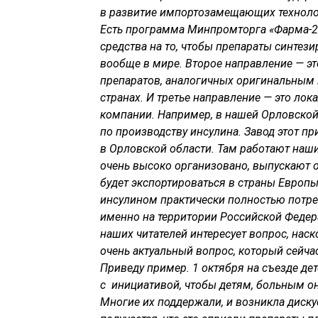
в развитие импортозамещающих технолог
Есть программа Минпромторга «Фарма-2
средства на то, чтобы препараты синтези
вообще в мире. Второе направление — эт
препаратов, аналогичных оригинальным 
странах. И третье направление — это ло
компании. Например, в нашей Орловской
по производству инсулина. Завод этот 
в Орловской области. Там работают наш
очень высоко организовано, выпускают о
будет экспортироваться в страны Европы
инсулином практически полностью потреб
именно на территории Российской Федерац
наших читателей интересует вопрос, нас
очень актуальный вопрос, который сейчас
Приведу пример. 1 октября на съезде д
с инициативой, чтобы детям, больным о
Многие их поддержали, и возникла дискус