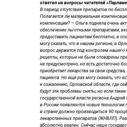
ответил на вопросы читателей «Парламе
В период отсутствия препаратов по беспл
Полагается ли материальная компенсация
компенсации?
— Ольга подняла очень акт
обеспечение льготными препаратами, вхо
предоставить пациентам бесплатно, в о
могу сказать, что в нашем регионе, в Ор
вопрос держится под контролем нашего г
рецепты, которые не были отоварены пре
не предусмотрено, но есть достаточно бо
приобретает лекарства за свои средства, 
пациента. Но ещё раз могу сказать, что 
к сожалению, Орловской области, где сей
будут эти проблемы сняты, но если таки
государственной власти региона.
Андрей 
в России появляются новые технологии п
в стране должно производиться 90 проц
лекарственных препаратов (ЖНВЛП). Реа
абсолютно реален. Сейчас наше государс