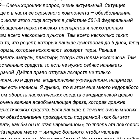
?
— Очень хороший вопрос, очень актуальный. Ситуация
е и в части её серьёзного компонента — обезболивания,
 с июля этого года вступил в действие 501-й Федеральный
 обращении наркотических препаратов и психотропных
там всего несколько пунктов. Там всего несколько таких
 то, что рецепт, который раньше действовал до 5 дней, тепе
я нормы, которые исключают возврат тары. Раньше
авать ампулы, пластыри, теперь эта норма исключена. Там
ственных средств, то есть не нужно сейчас нанимать
раной. Даётся право отпуска лекарств не только
иям, но и другим медицинским учреждениям, например,
ам есть нюансы. Я думаю, что в этом еще много недоработо
етом оборота наркотических средств с медицинской целью
ая очень важная всеобъемлющая фраза, которая должна
котических средств. Если раньше, в течение очень многих
ля обезболивания проводилось под рамкой «как бы этот
вать, как бы он не стал наркоманом», то теперь эта психолог
а первое место — интерес больного, чтобы человек