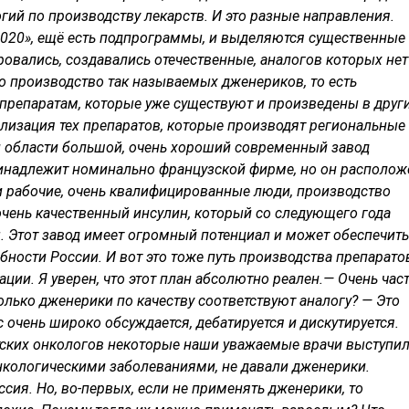
ий по производству лекарств. И это разные направления.
020», ещё есть подпрограммы, и выделяются существенные
ровались, создавались отечественные, аналогов которых нет
о производство так называемых дженериков, то есть
препаратам, которые уже существуют и произведены в друг
кализация тех препаратов, которые производят региональные
 области большой, очень хороший современный завод
принадлежит номинально французской фирме, но он располож
и рабочие, очень квалифицированные люди, производство
чень качественный инсулин, который со следующего года
. Этот завод имеет огромный потенциал и может обеспечить
ности России. И вот это тоже путь производства препарато
ии. Я уверен, что этот план абсолютно реален.
— Очень час
колько дженерики по качеству соответствуют аналогу?
— Это
 очень широко обсуждается, дебатируется и дискутируется.
етских онкологов некоторые наши уважаемые врачи выступи
нкологическими заболеваниями, не давали дженерики.
сия. Но, во-первых, если не применять дженерики, то