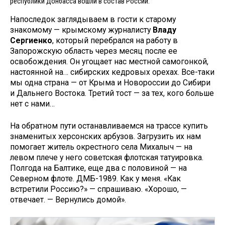
республики Донбасса вошли в состав России.
Напоследок заглядываем в гости к старому
знакомому — крымскому журналисту
Владу
Сергиенко
, который перебрался на работу в
Запорожскую область через месяц после ее
освобождения. Он угощает нас местной самогонкой,
настоянной на… сибирских кедровых орехах. Все-таки
мы одна страна — от Крыма и Новороссии до Сибири
и Дальнего Востока. Третий тост — за тех, кого больше
нет с нами…
На обратном пути останавливаемся на трассе купить
знаменитых херсонских арбузов. Загрузить их нам
помогает житель окрестного села Михалыч — на
левом плече у него советская флотская татуировка.
Полгода на Балтике, еще два с половиной — на
Северном флоте. ДМБ-1989. Как у меня. «Как
встретили Россию?» — спрашиваю. «Хорошо, —
отвечает. — Вернулись домой».