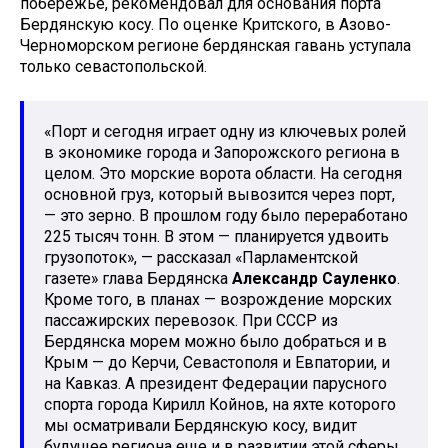
побережье, рекомендовал для основания порта
Бердянскую косу. По оценке Критского, в Азово-
Черноморском регионе бердянская гавань уступала
только севастопольской.
«Порт и сегодня играет одну из ключевых ролей
в экономике города и Запорожского региона в
целом. Это морские ворота области. На сегодня
основной груз, который вывозится через порт,
— это зерно. В прошлом году было переработано
225 тысяч тонн. В этом — планируется удвоить
грузопоток», — рассказал «Парламентской
газете» глава Бердянска
Александр Сауленко
.
Кроме того, в планах — возрождение морских
пассажирских перевозок. При СССР из
Бердянска морем можно было добраться и в
Крым — до Керчи, Севастополя и Евпатории, и
на Кавказ. А президент Федерации парусного
спорта города Кирилл Койнов, на яхте которого
мы осматривали Бердянскую косу, видит
будущее региона еще и в развитии этой сферы,