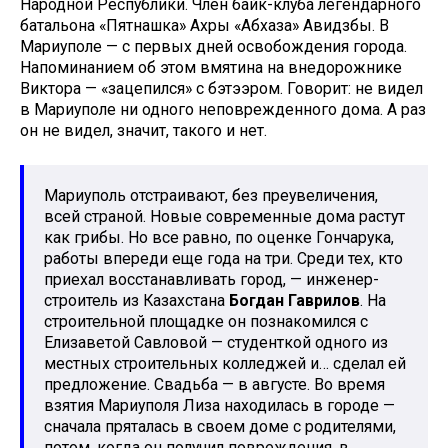
Народной Республики. Член байк-клуба легендарного
батальона «Пятнашка» Ахры «Абхаза» Авидзбы. В
Мариуполе — с первых дней освобождения города.
Напоминанием об этом вмятина на внедорожнике
Виктора — «зацепился» с бэтээром. Говорит: не видел
в Мариуполе ни одного неповрежденного дома. А раз
он не видел, значит, такого и нет.
Мариуполь отстраивают, без преувеличения,
всей страной. Новые современные дома растут
как грибы. Но все равно, по оценке Гончарука,
работы впереди еще года на три. Среди тех, кто
приехал восстанавливать город, — инженер-
строитель из Казахстана
Богдан Гаврилов
. На
строительной площадке он познакомился с
Елизаветой Савловой — студенткой одного из
местных строительных колледжей и… сделал ей
предложение. Свадьба — в августе. Во время
взятия Мариуполя Лиза находилась в городе —
сначала пряталась в своем доме с родителями,
потом, когда он получил повреждения, в