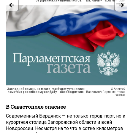
от украинских националистов.
Васильев/«Парламентская
газета»
Закладной камень на месте, где будет установлен
© Алексей
памятник российскому солдату – освободителю.
Васильев/«Парламентская
газета»
В Севастополе опаснее
Современный Бердянск — не только город-порт, но и
курортная столица Запорожской области и всей
Новороссии. Несмотря на то что в сотне километров